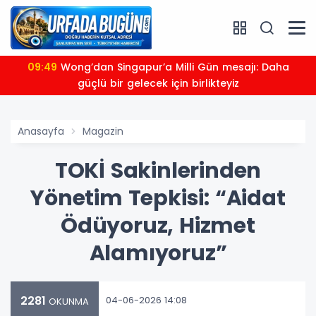
09:41
Ticaret Bakanlığı: Endonezya stratejik bir E-
İhracat destinasyonu
Anasayfa
Magazin
TOKİ Sakinlerinden
Yönetim Tepkisi: “Aidat
Ödüyoruz, Hizmet
Alamıyoruz”
2281
04-06-2026 14:08
OKUNMA