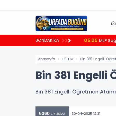
05:05
SONDAKİKA
MLP Sağl
Anasayfa
EĞİTİM
Bin 381 Engelli Öğr
Bin 381 Engell
Bin 381 Engelli Öğretmen Ataması
5360
30-04-2025 12:31
OKUNMA