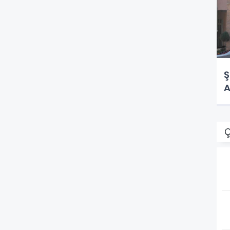
Ş
A
Ç