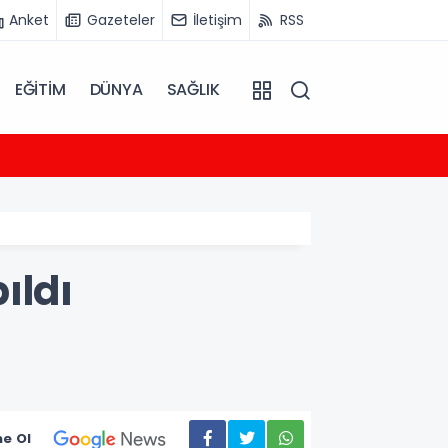
Anket
Gazeteler
İletişim
RSS
EĞİTİM
DÜNYA
SAĞLIK
04:59
Lila 
ıldı
e Ol