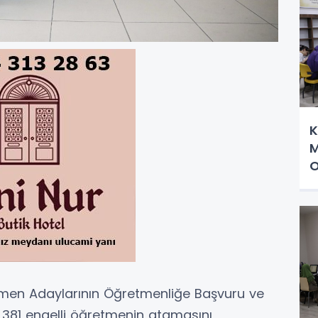
K
M
O
retmen Adaylarının Öğretmenliğe Başvuru ve
81 engelli öğretmenin atamasını