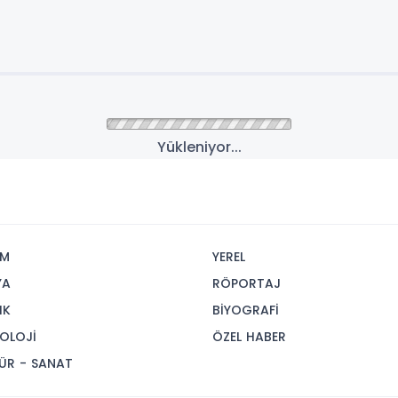
Yükleniyor...
İM
YEREL
YA
RÖPORTAJ
IK
BİYOGRAFİ
OLOJİ
ÖZEL HABER
ÜR - SANAT