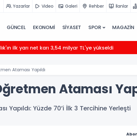
Yazarlar
Video
Galeri
Rehber
İlanlar
GÜNCEL
EKONOMİ
SİYASET
SPOR
MAGAZİN
ık'ın ilk yarı net karı 3,54 milyar TL'ye yükseldi
etmen Ataması Yapıldı
i Öğretmen Ataması Yap
 Yapıldı: Yüzde 70’i İlk 3 Tercihine Yerleşti
Abon