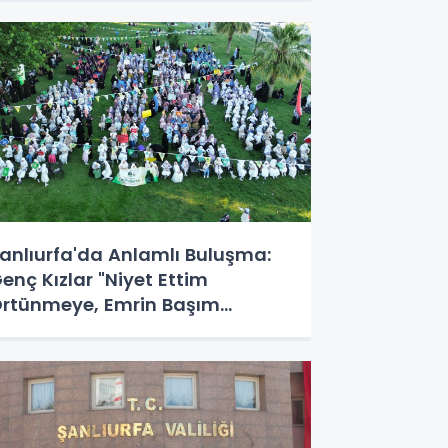
anlıurfa'da Anlamlı Buluşma:
enç Kızlar "Niyet Ettim
rtünmeye, Emrin Başım
stüne" Dedi