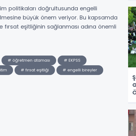
itim politikaları doğrultusunda engelli
ilmesine büyük önem veriyor. Bu kapsamda
e fırsat eşitliğinin sağlanması adına önemli
# öğretmen ataması
# EKPSS
itim
# fırsat eşitliği
# engelli bireyler
Ş
G
Ö
Ü