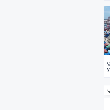
Ç
y
Ç