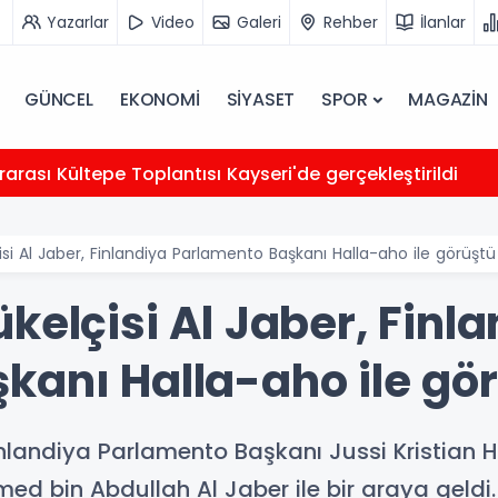
Yazarlar
Video
Galeri
Rehber
İlanlar
GÜNCEL
EKONOMİ
SİYASET
SPOR
MAGAZİN
rarası Kültepe Toplantısı Kayseri'de gerçekleştirildi
isi Al Jaber, Finlandiya Parlamento Başkanı Halla-aho ile görüştü
kelçisi Al Jaber, Finl
kanı Halla-aho ile gö
Finlandiya Parlamento Başkanı Jussi Kristian H
d bin Abdullah Al Jaber ile bir araya geldi.