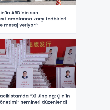
in’in ABD’nin son
ısıtlamalarına karşı tedbirleri
e mesaj veriyor?
acikistan’da “Xi Jinping: Çin’in
önetimi” semineri düzenlendi