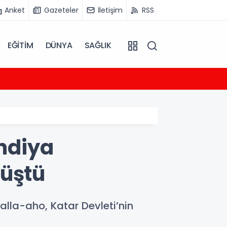
Anket
Gazeteler
İletişim
RSS
EĞİTİM
DÜNYA
SAĞLIK
11:53
Çetink
andiya
rüştü
alla-aho, Katar Devleti’nin