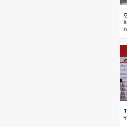
Ç
k
n
T
Y