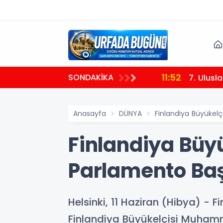
11:52
SONDAKİKA
sağlandı
7. Ulusla
Anasayfa
DÜNYA
Finlandiya Büyükelç
Finlandiya Büyü
Parlamento Baş
Helsinki, 11 Haziran (Hibya) - 
Finlandiya Büyükelçisi Muhamme