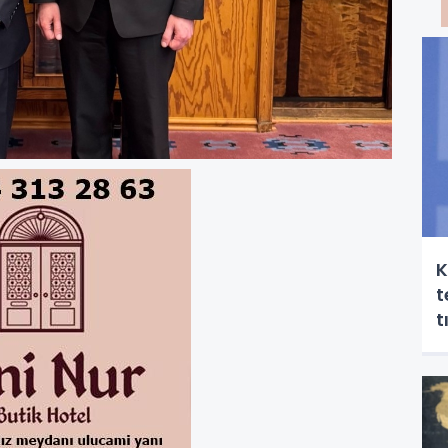
K
t
t