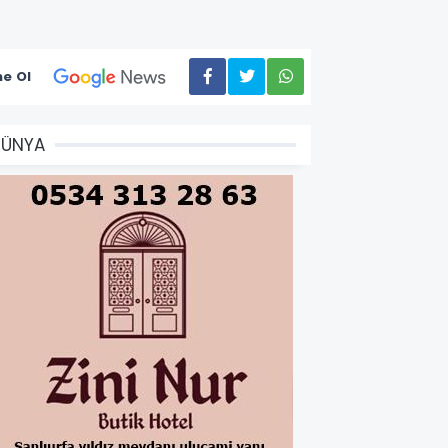
e Ol
DÜNYA