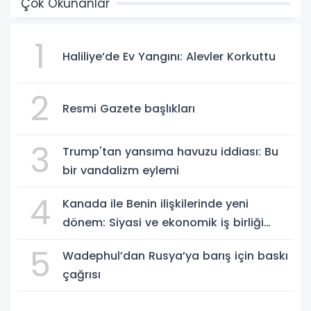
Çok Okunanlar
1
Haliliye’de Ev Yangını: Alevler Korkuttu
2
Resmi Gazete başlıkları
3
Trump'tan yansıma havuzu iddiası: Bu
bir vandalizm eylemi
4
Kanada ile Benin ilişkilerinde yeni
dönem: Siyasi ve ekonomik iş birliği
güçleniyor
5
Wadephul’dan Rusya’ya barış için baskı
çağrısı