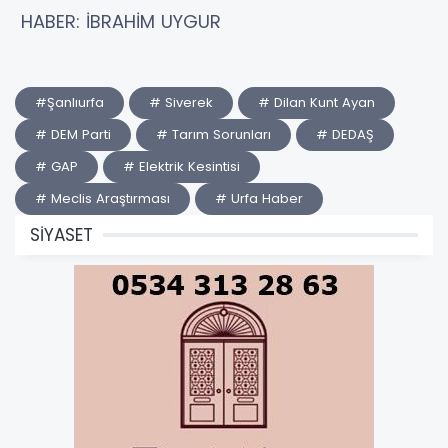
HABER: İBRAHİM UYGUR
#Şanlıurfa
# Siverek
# Dilan Kunt Ayan
# DEM Parti
# Tarım Sorunları
# DEDAŞ
# GAP
# Elektrik Kesintisi
# Meclis Araştırması
# Urfa Haber
SİYASET