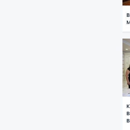
B
M
K
B
B