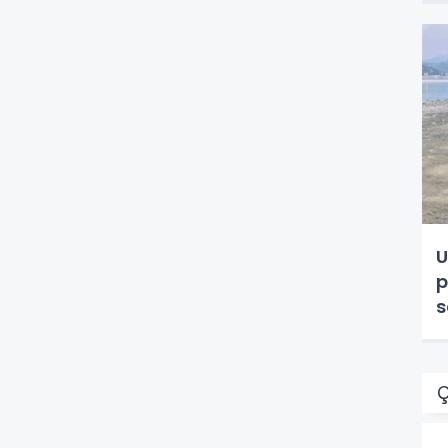
U
p
s
Ç