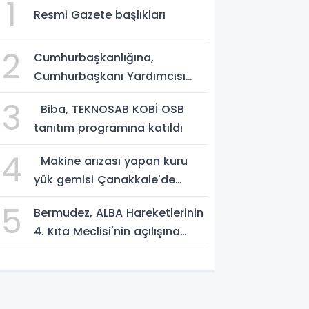
1
Resmi Gazete başlıkları
2
Cumhurbaşkanlığına,
Cumhurbaşkanı Yardımcısı
Yılmaz vekalet edecek
3
Biba, TEKNOSAB KOBİ OSB
tanıtım programına katıldı
4
Makine arızası yapan kuru
yük gemisi Çanakkale'de
güvenli bölgeye demirletildi
5
Bermudez, ALBA Hareketlerinin
4. Kıta Meclisi'nin açılışına
katıldı