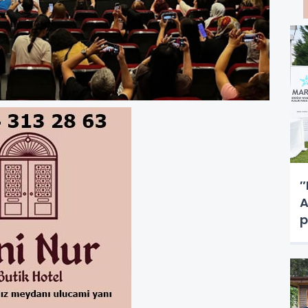
″
A
p