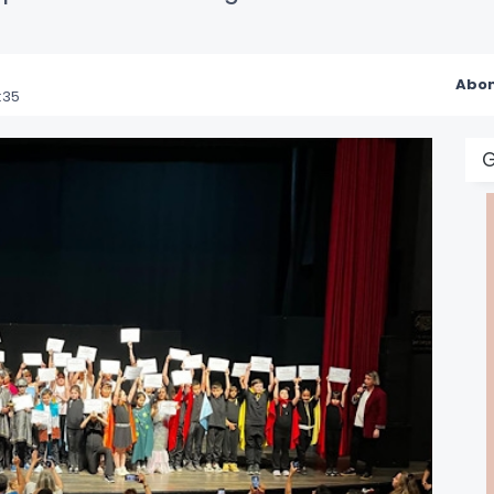
Abon
:35