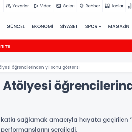
Yazarlar
Video
Galeri
Rehber
İlanlar
GÜNCEL
EKONOMİ
SİYASET
SPOR
MAGAZİN
anımı
lyesi öğrencilerinden yıl sonu gösterisi
Atölyesi öğrencilerind
 katkı sağlamak amacıyla hayata geçirilen ‘
performanslarını sergiledi.