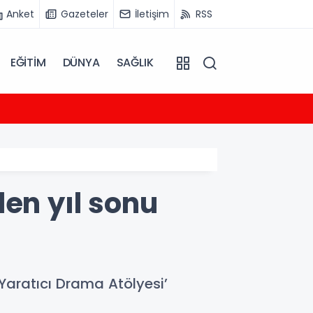
Anket
Gazeteler
İletişim
RSS
EĞİTİM
DÜNYA
SAĞLIK
17:00
Bakan 
en yıl sonu
Yaratıcı Drama Atölyesi’