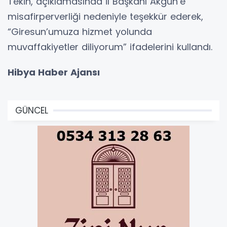
Tekin, açıklamasında İl Başkanı Akgün’e
misafirperverliği nedeniyle teşekkür ederek,
“Giresun’umuza hizmet yolunda
muvaffakiyetler diliyorum” ifadelerini kullandı.
Hibya Haber Ajansı
GÜNCEL