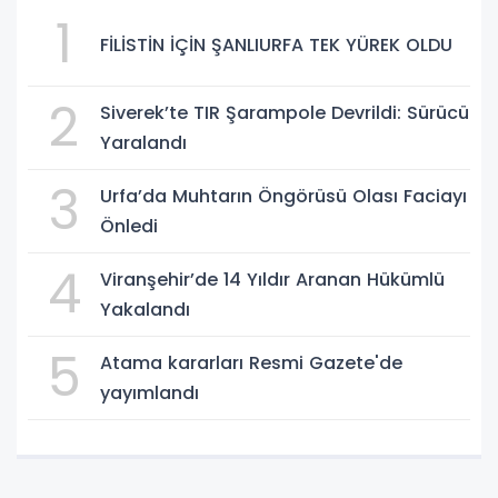
1
FİLİSTİN İÇİN ŞANLIURFA TEK YÜREK OLDU
2
Siverek’te TIR Şarampole Devrildi: Sürücü
Yaralandı
3
Urfa’da Muhtarın Öngörüsü Olası Faciayı
Önledi
4
Viranşehir’de 14 Yıldır Aranan Hükümlü
Yakalandı
5
Atama kararları Resmi Gazete'de
yayımlandı