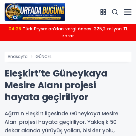
04:25
Türk Prysmian'dan vergi öncesi 225,2 milyon TL
zarar
Anasayfa
GÜNCEL
Eleşkirt’te Güneykaya
Mesire Alanı projesi
hayata geçiriliyor
Ağrı’nın Eleşkirt ilçesinde Güneykaya Mesire
Alanı projesi hayata geçiriliyor. Yaklaşık 50
dekar alanda yürüyüş yolları, bisiklet yolu,