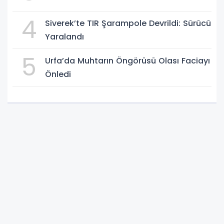
4
Siverek’te TIR Şarampole Devrildi: Sürücü
Yaralandı
5
Urfa’da Muhtarın Öngörüsü Olası Faciayı
Önledi