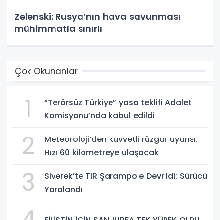
Zelenski: Rusya’nın hava savunması
mühimmatla sınırlı
Çok Okunanlar
1
“Terörsüz Türkiye” yasa teklifi Adalet
Komisyonu’nda kabul edildi
2
Meteoroloji’den kuvvetli rüzgar uyarısı:
Hızı 60 kilometreye ulaşacak
3
Siverek’te TIR Şarampole Devrildi: Sürücü
Yaralandı
4
FİLİSTİN İÇİN ŞANLIURFA TEK YÜREK OLDU