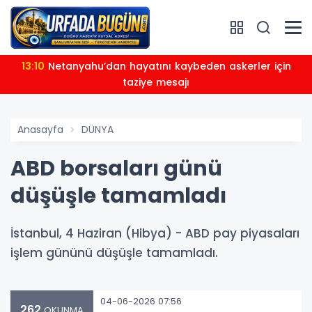
13:10
Netanyahu’dan hayatını kaybeden askerler için
taziye mesajı
Anasayfa
DÜNYA
ABD borsaları günü
düşüşle tamamladı
İstanbul, 4 Haziran (Hibya) - ABD pay piyasaları
işlem gününü düşüşle tamamladı.
04-06-2026 07:56
262
OKUNMA