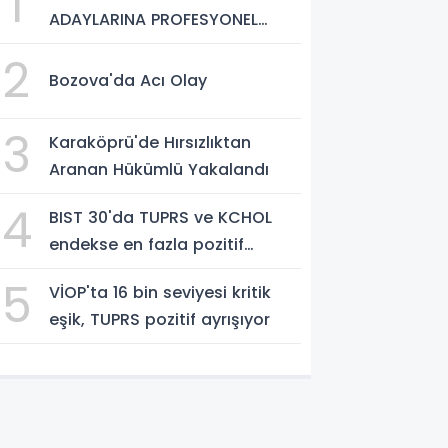
1
ADAYLARINA PROFESYONEL
HAZIRLIK DESTEĞİ
2
Bozova'da Acı Olay
3
Karaköprü'de Hırsızlıktan
Aranan Hükümlü Yakalandı
4
BIST 30'da TUPRS ve KCHOL
endekse en fazla pozitif
katkıyı sağladı
5
VİOP'ta 16 bin seviyesi kritik
eşik, TUPRS pozitif ayrışıyor