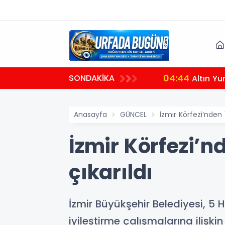
04:44
SONDAKİKA
Altın Yu
Anasayfa
GÜNCEL
İzmir Körfezi’nden 
İzmir Körfezi’n
çıkarıldı
İzmir Büyükşehir Belediyesi, 
iyileştirme çalışmalarına ilişki