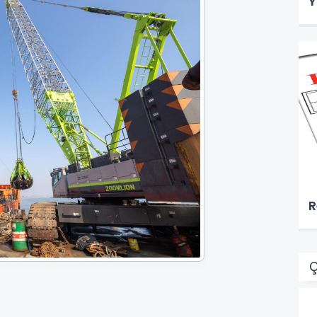
Y
R
Ç