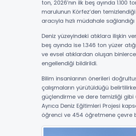
ton, 2026’nın ilk beş ayında 1.100 
marulunun Körfez’den temizlendiği b
aracıyla hızlı müdahale sağlandığı i
Deniz yüzeyindeki atıklara ilişkin ver
beş ayında ise 1.346 ton yüzer atığ
ve evsel atıklardan oluşan binlerc
engellendiği bildirildi.
Bilim insanlarının önerileri doğrultu
çalışmaların yürütüldüğü belirtilirke
güçlendirme ve dere temizliği gibi
Ayrıca Deniz Eğitimleri Projesi ka
öğrenci ve 454 öğretmene çevre bilin