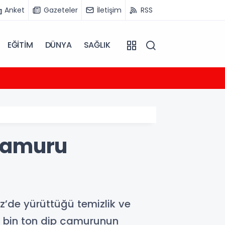
Anket
Gazeteler
İletişim
RSS
EĞİTİM
DÜNYA
SAĞLIK
04:40
Alark
 çamuru
z’de yürüttüğü temizlik ve
234 bin ton dip çamurunun