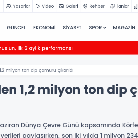
Yazarlar
Video
Galeri
Rehber
İlanlar
GÜNCEL
EKONOMİ
SİYASET
SPOR
MAGAZİN
nus'un, ilk 6 aylık performansı
1,2 milyon ton dip çamuru çıkarıldı
den 1,2 milyon ton dip
5 Haziran Dünya Çevre Günü kapsamında Körfe
n verileri paylaşırken, son iki yılda 1 milyon 