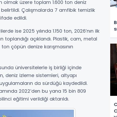
ton olmak üzere toplam 1.600 ton deniz
elirtildi. Çalışmalarda 7 amfibik temizlik
O
fade edildi.
B
s
ilerde ise 2025 yılında 1.150 ton, 2026’nın ilk
ın toplandığı açıklandı. Plastik, cam, metal
e ton çöpün denize karışmasının
sunda üniversitelerle iş birliği içinde
n, deniz izleme sistemleri, altyapı
 uygulamaların da sürdüğü kaydedildi.
psamında 2022’den bu yana 15 bin 809
ci eğitimi verildiği aktarıldı.
C
C