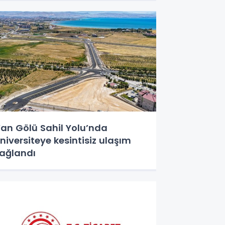
an Gölü Sahil Yolu’nda
niversiteye kesintisiz ulaşım
ağlandı