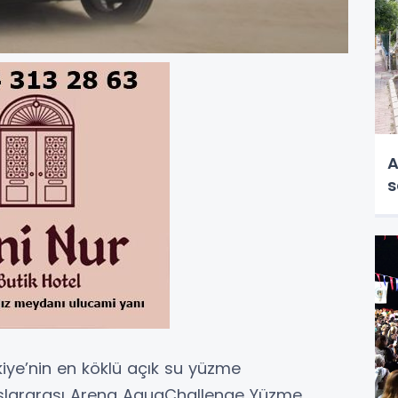
A
s
kiye’nin en köklü açık su yüzme
luslararası Arena AquaChallenge Yüzme