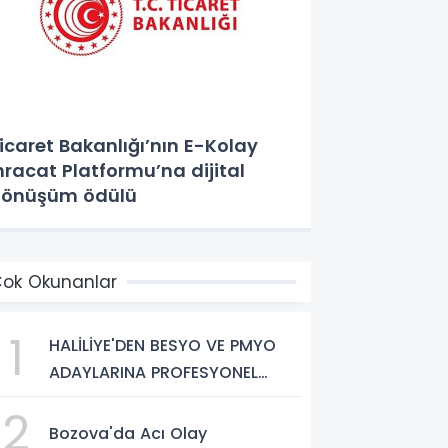
icaret Bakanlığı’nın E-Kolay
hracat Platformu’na dijital
önüşüm ödülü
ok Okunanlar
1
HALİLİYE'DEN BESYO VE PMYO
ADAYLARINA PROFESYONEL
HAZIRLIK DESTEĞİ
2
Bozova'da Acı Olay