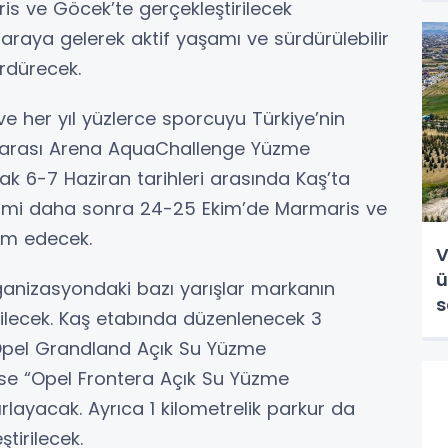
 ve Göcek’te gerçekleştirilecek
araya gelerek aktif yaşamı ve sürdürülebilir
ürdürecek.
e her yıl yüzlerce sporcuyu Türkiye’nin
ararası Arena AquaChallenge Yüzme
rak 6-7 Haziran tarihleri arasında Kaş’ta
kvimi daha sonra 24-25 Ekim’de Marmaris ve
am edecek.
V
ü
nizasyondaki bazı yarışlar markanın
s
irilecek. Kaş etabında düzenlenecek 3
 “Opel Grandland Açık Su Yüzme
 ise “Opel Frontera Açık Su Yüzme
layacak. Ayrıca 1 kilometrelik parkur da
tirilecek.