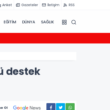
Anket
Gazeteler
İletişim
RSS
EĞİTİM
DÜNYA
SAĞLIK
09:30
Mylas
ü destek
e Ol