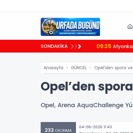
09:35
SONDAKİKA
 oldu
Afyonkar
Anasayfa
GÜNCEL
Opel’den spora ve
Opel’den spora
Opel, Arena AquaChallenge Yü
04-06-2026 11:43
233
OKUNMA