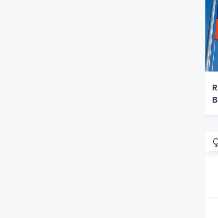
R
B
Ç