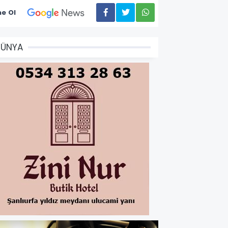
e Ol
DÜNYA