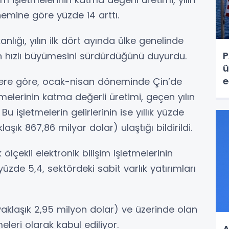
nemine göre yüzde 14 arttı.
anlığı, yılın ilk dört ayında ülke genelinde
P
ün hızlı büyümesini sürdürdüğünü duyurdu.
ü
e
ilere göre, ocak-nisan döneminde Çin’de
etmelerinin katma değerli üretimi, geçen yılın
 işletmelerin gelirlerinin ise yıllık yüzde
aşık 867,86 milyar dolar) ulaştığı bildirildi.
lçekli elektronik bilişim işletmelerinin
üzde 5,4, sektördeki sabit varlık yatırımları
(yaklaşık 2,95 milyon dolar) ve üzerinde olan
meleri olarak kabul ediliyor.
A