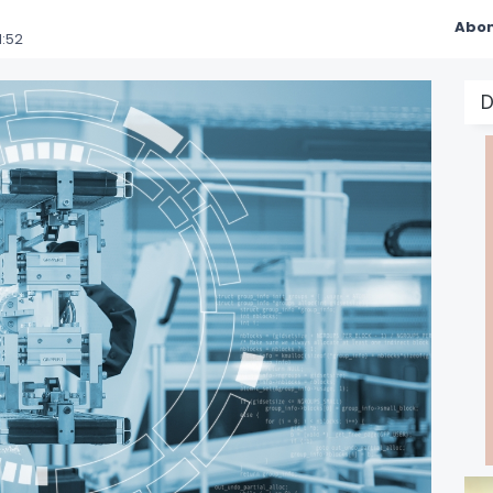
Abon
1:52