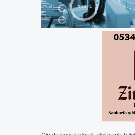
Çin’de büyük ölçekli elektronik biliş