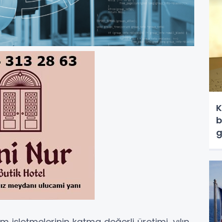
K
b
g
im işletmelerinin katma değerli üretimi, yılın