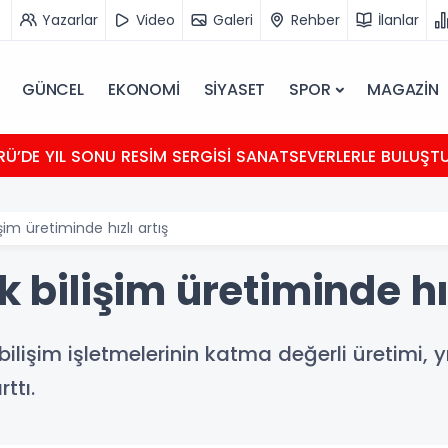
Yazarlar
Video
Galeri
Rehber
İlanlar
GÜNCEL
EKONOMİ
SİYASET
SPOR
MAGAZİN
Ü’DE YIL SONU RESİM SERGİSİ SANATSEVERLERLE BULUŞT
işim üretiminde hızlı artış
k bilişim üretiminde hız
bilişim işletmelerinin katma değerli üretimi, yı
ttı.