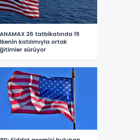
ANAMAX 26 tatbikatında 19
lkenin katılımıyla ortak
ğitimler sürüyor
BD: Şiddet geçmişi bulunan