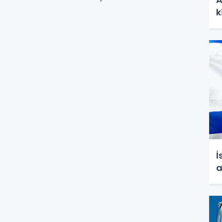
k
İ
a