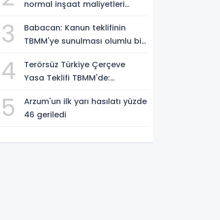
normal inşaat maliyetleri
belirlendi
3
Babacan: Kanun teklifinin
TBMM'ye sunulması olumlu bir
aşama
4
Terörsüz Türkiye Çerçeve
Yasa Teklifi TBMM'de:
Düzenleme Neleri Kapsıyor?
5
Arzum'un ilk yarı hasılatı yüzde
46 geriledi