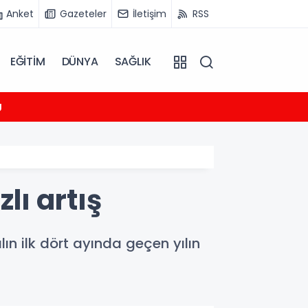
Anket
Gazeteler
İletişim
RSS
EĞİTİM
DÜNYA
SAĞLIK
18:24
U
Heybel
lı artış
lın ilk dört ayında geçen yılın