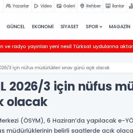
Yazarlar
Video
Galeri
Rehber
İlanlar
GÜNCEL
EKONOMİ
SİYASET
SPOR
MAGAZİN
n ve radyo yayınları yeni nesil Türksat uydularına akta
26/3 için nüfus müdürlükleri sınav günü açık olacak
 2026/3 için nüfus mü
k olacak
rkezi (ÖSYM), 6 Haziran’da yapılacak e-YÖKD
 müdürlüklerinin belirli saatlerde açık olac