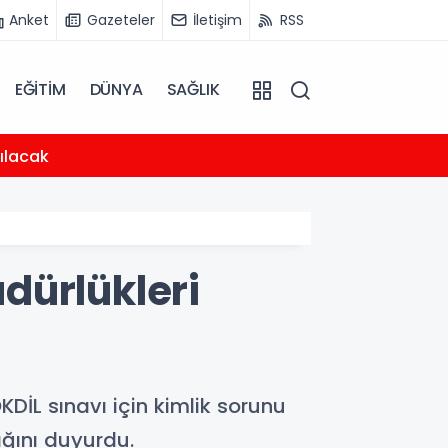
Anket
Gazeteler
İletişim
RSS
EĞİTİM
DÜNYA
SAĞLIK
12:48
rılacak
Ordu'
dürlükleri
İL sınavı için kimlik sorunu
ağını duyurdu.