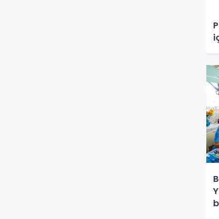
O
P
i
B
Y
b