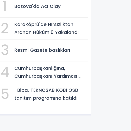
1
Bozova'da Acı Olay
2
Karaköprü'de Hırsızlıktan
Aranan Hükümlü Yakalandı
3
Resmi Gazete başlıkları
4
Cumhurbaşkanlığına,
Cumhurbaşkanı Yardımcısı
Yılmaz vekalet edecek
5
Biba, TEKNOSAB KOBİ OSB
tanıtım programına katıldı