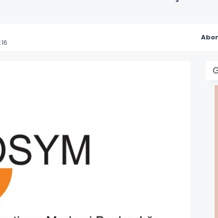
Abon
:16