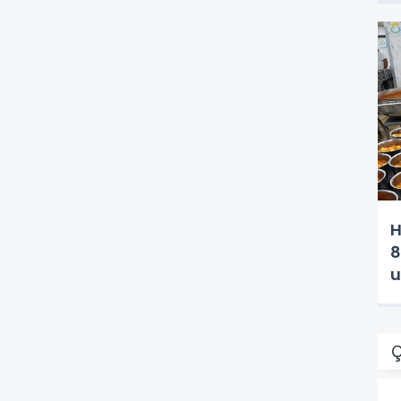
H
8
u
Ç