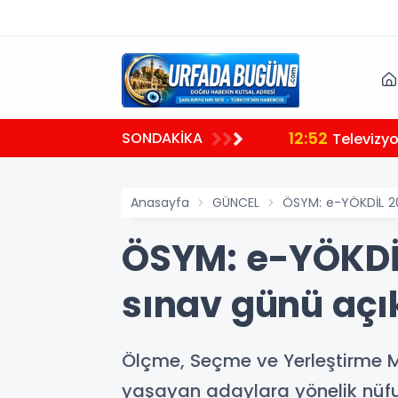
12:52
SONDAKİKA
Televizyo
Anasayfa
GÜNCEL
ÖSYM: e-YÖKDİL 20
ÖSYM: e-YÖKDİL
sınav günü açı
Ölçme, Seçme ve Yerleştirme Me
yaşayan adaylara yönelik nüfus