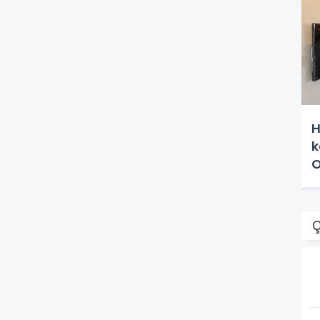
H
k
O
Ç