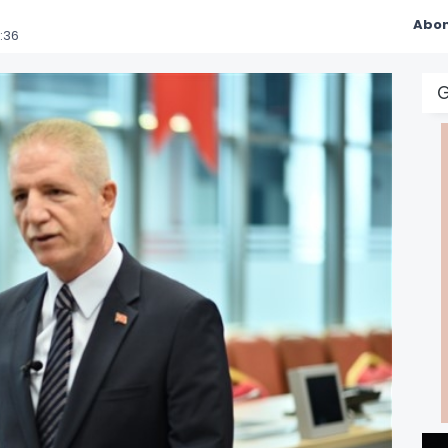
Abon
:36