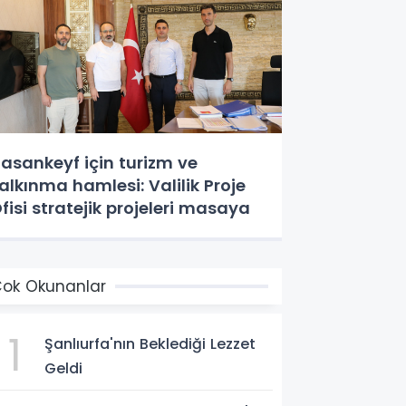
asankeyf için turizm ve
alkınma hamlesi: Valilik Proje
fisi stratejik projeleri masaya
ok Okunanlar
1
Şanlıurfa'nın Beklediği Lezzet
Geldi