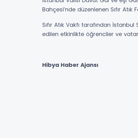
İstanbul Valisi Davut Gül ve eşi Gü
Bahçesi’nde düzenlenen Sıfır Atık Fes
Sıfır Atık Vakfı tarafından İstanbu
edilen etkinlikte öğrenciler ve vata
Hibya Haber Ajansı