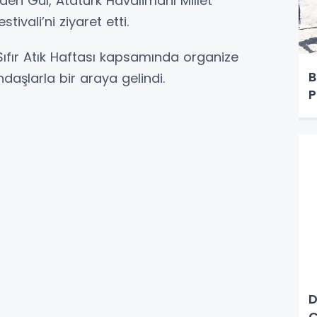
lden Gül, Atatürk Havalimanı Millet
tivali’ni ziyaret etti.
l Sıfır Atık Haftası kapsamında organize
B
ndaşlarla bir araya gelindi.
P
D
Ç