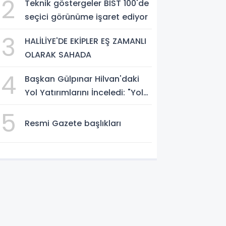
2
Teknik göstergeler BIST 100'de
seçici görünüme işaret ediyor
3
HALİLİYE'DE EKİPLER EŞ ZAMANLI
OLARAK SAHADA
4
Başkan Gülpınar Hilvan'daki
Yol Yatırımlarını İnceledi: "Yol
Medeniyettir"
5
Resmi Gazete başlıkları