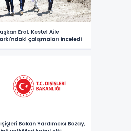
aşkan Erol, Kestel Aile
arkı'ndaki çalışmaları inceledi
ışişleri Bakan Yardımcısı Bozay,
inli yetkilileri kabul etti