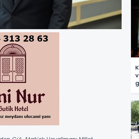
K
v
g