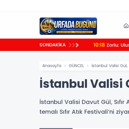
10:18
SONDAKİKA
Zorlu: Ul
Anasayfa
GÜNCEL
İstanbul Valisi Gül, 
İstanbul Valisi G
İstanbul Valisi Davut Gül, Sıfı
temalı Sıfır Atık Festivali’ni ziyar