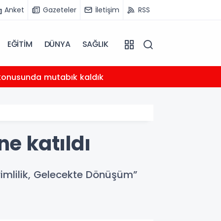
Anket
Gazeteler
İletişim
RSS
EĞİTİM
DÜNYA
SAĞLIK
10:16
i konusunda mutabık kaldık
Hasanke
’ne katıldı
erimlilik, Gelecekte Dönüşüm”