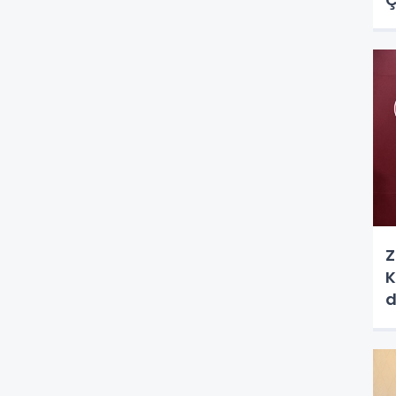
Z
K
d
m