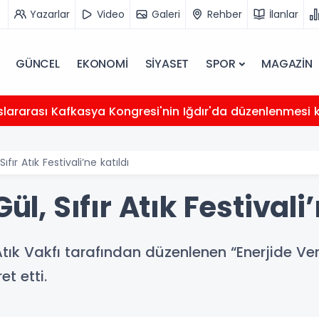
Yazarlar
Video
Galeri
Rehber
İlanlar
GÜNCEL
EKONOMİ
SİYASET
SPOR
MAGAZİN
uslararası Kafkasya Kongresi'nin Iğdır'da düzenlenmes
Sıfır Atık Festivali’ne katıldı
ül, Sıfır Atık Festivali
r Atık Vakfı tarafından düzenlenen “Enerjide V
et etti.