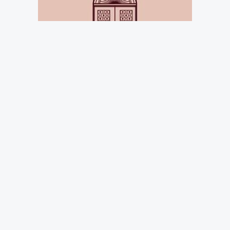
Kamuyu Aydınlatma Platformuna (KAP)
yapılan açıklamada, ''04.06.2026 tarihinde
18,76 TL fiyatından 250.000 adet pay geri
alınmıştır. Şirketimizin sahip olduğu BOBET
payları 9.445.701 adede ulaşmıştır. Geri alınan
payların şirket sermayesine oranı yüzde