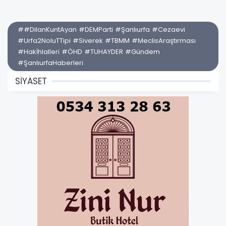
##DilanKuntAyan #DEMParti #Şanlıurfa #Cezaevi
#Urfa2NoluTTipi #Siverek #TBMM #MeclisAraştırması
#Hakİhlalleri #ÖHD #TUHAYDER #Gündem
#ŞanlıurfaHaberleri
SİYASET