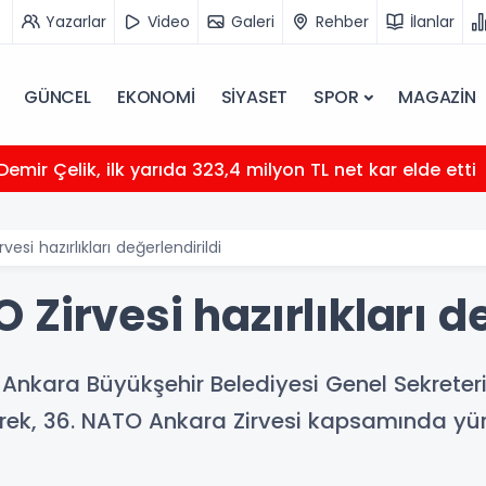
Yazarlar
Video
Galeri
Rehber
İlanlar
GÜNCEL
EKONOMİ
SİYASET
SPOR
MAGAZİN
 Demir Çelik, ilk yarıda 323,4 milyon TL net kar elde etti
esi hazırlıkları değerlendirildi
Zirvesi hazırlıkları de
Ankara Büyükşehir Belediyesi Genel Sekreter
rek, 36. NATO Ankara Zirvesi kapsamında yürü