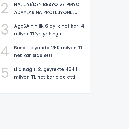
2
HALİLİYE'DEN BESYO VE PMYO
ADAYLARINA PROFESYONEL
HAZIRLIK DESTEĞİ
3
AgeSA'nın ilk 6 aylık net karı 4
milyar TL'ye yaklaştı
4
Brisa, ilk yarıda 260 milyon TL
net kar elde etti
5
Lila Kağıt, 2. çeyrekte 484,1
milyon TL net kar elde etti