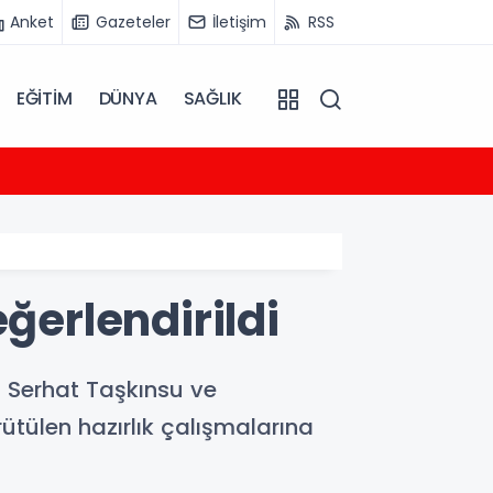
Anket
Gazeteler
İletişim
RSS
EĞİTİM
DÜNYA
SAĞLIK
00:41
Biba,
ğerlendirildi
i Serhat Taşkınsu ve
tülen hazırlık çalışmalarına