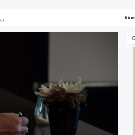
Abon
57