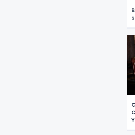
O
B
s
C
C
Y