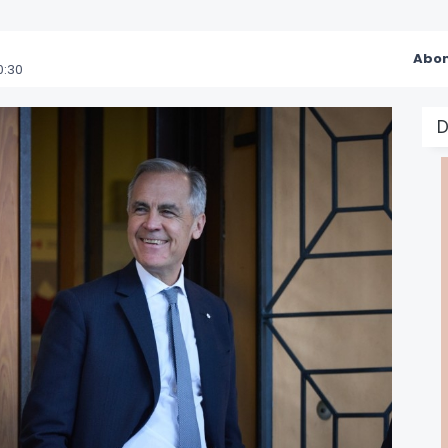
Abon
0:30