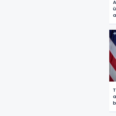
A
ü
a
T
a
b