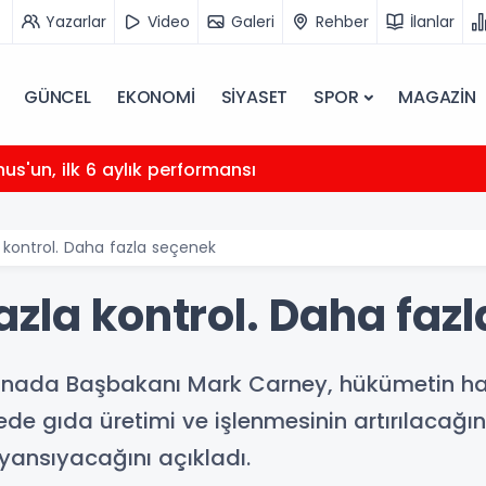
Yazarlar
Video
Galeri
Rehber
İlanlar
GÜNCEL
EKONOMİ
SİYASET
SPOR
MAGAZİN
nus'un, ilk 6 aylık performansı
 kontrol. Daha fazla seçenek
azla kontrol. Daha faz
anada Başbakanı Mark Carney, hükümetin hay
kede gıda üretimi ve işlenmesinin artırılacağın
ansıyacağını açıkladı.