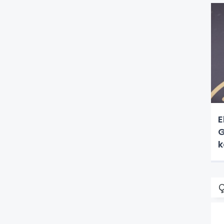
E
G
k
Ç