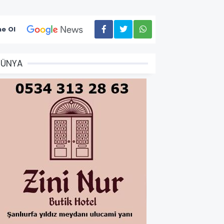
e Ol
DÜNYA