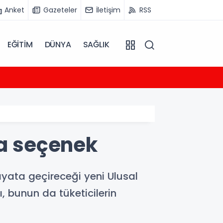
Anket
Gazeteler
İletişim
RSS
EĞİTİM
DÜNYA
SAĞLIK
04:40
Alark
la seçenek
ata geçireceği yeni Ulusal
ı, bunun da tüketicilerin