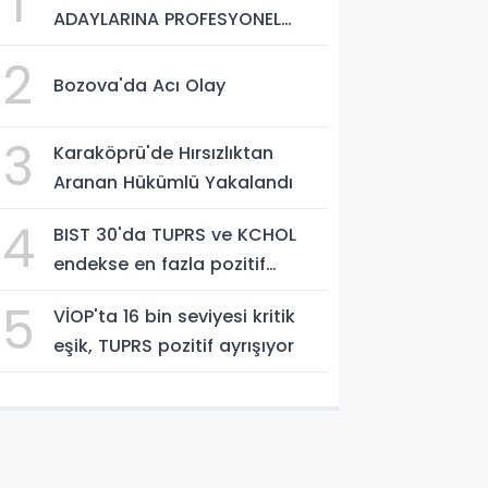
1
ADAYLARINA PROFESYONEL
HAZIRLIK DESTEĞİ
2
Bozova'da Acı Olay
3
Karaköprü'de Hırsızlıktan
Aranan Hükümlü Yakalandı
4
BIST 30'da TUPRS ve KCHOL
endekse en fazla pozitif
katkıyı sağladı
5
VİOP'ta 16 bin seviyesi kritik
eşik, TUPRS pozitif ayrışıyor