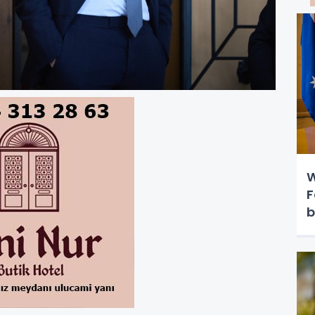
W
F
b