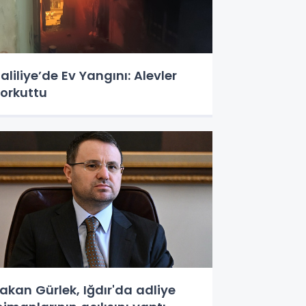
aliliye’de Ev Yangını: Alevler
orkuttu
akan Gürlek, Iğdır'da adliye