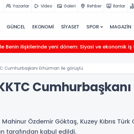
Yazarlar
Video
Galeri
Rehber
İlanlar
GÜNCEL
EKONOMİ
SİYASET
SPOR
MAGAZİN
e Benin ilişkilerinde yeni dönem: Siyasi ve ekonomik iş b
TC Cumhurbaşkanı Erhürman ile görüştü
 KKTC Cumhurbaşkanı 
ı Mahinur Özdemir Göktaş, Kuzey Kıbrıs Türk
tarafından kabul edildi.