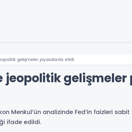
eopolitik gelişmeler piyasalarda etkili
e jeopolitik gelişmele
İkon Menkul’ün analizinde Fed’in faizleri sabi
i ifade edildi.