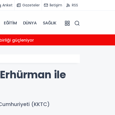
Anket
Gazeteler
İletişim
RSS
EĞİTİM
DÜNYA
SAĞLIK
00:05
irliği güçleniyor
Trump
Erhürman ile
 Cumhuriyeti (KKTC)