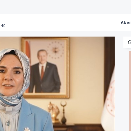
Abon
:49