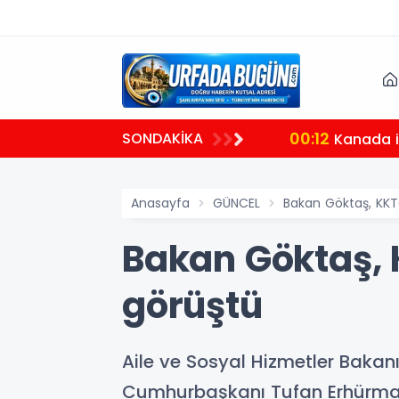
00:12
SONDAKİKA
Kanada il
Anasayfa
GÜNCEL
Bakan Göktaş, KK
Bakan Göktaş,
görüştü
Aile ve Sosyal Hizmetler Bakan
Cumhurbaşkanı Tufan Erhürman 