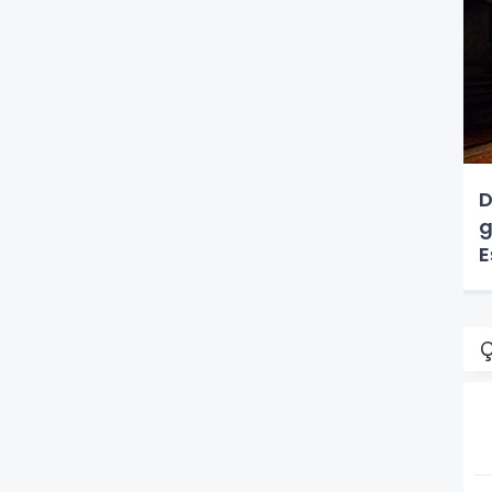
D
g
E
Ç