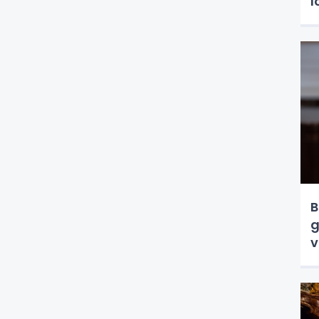
l
B
g
v