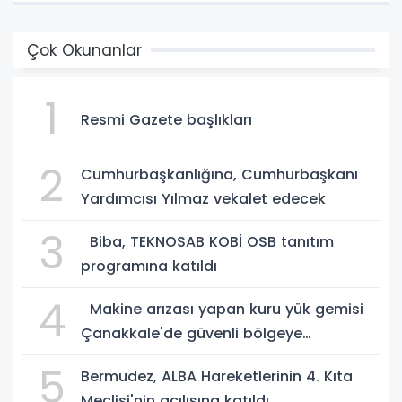
Çok Okunanlar
1
Resmi Gazete başlıkları
2
Cumhurbaşkanlığına, Cumhurbaşkanı
Yardımcısı Yılmaz vekalet edecek
3
Biba, TEKNOSAB KOBİ OSB tanıtım
programına katıldı
4
Makine arızası yapan kuru yük gemisi
Çanakkale'de güvenli bölgeye
demirletildi
5
Bermudez, ALBA Hareketlerinin 4. Kıta
Meclisi'nin açılışına katıldı