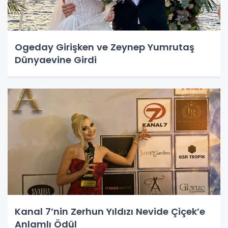
Ogeday Girişken ve Zeynep Yumrutaş
Dünyaevine Girdi
Kanal 7’nin Zerhun Yıldızı Nevide Çiçek’e
Anlamlı Ödül