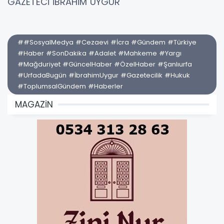
GAZETECİ İBRAHİM UYGUR
##SosyalMedya #Cezaevi #İcra #Gündem #Türkiye
#Haber #SonDakika #Adalet #Mahkeme #Yargı
#Mağduriyet #GüncelHaber #ÖzelHaber #Şanlıurfa
#UrfadaBugün #İbrahimUygur #Gazetecilik #Hukuk
#ToplumsalGündem #Haberler
MAGAZİN