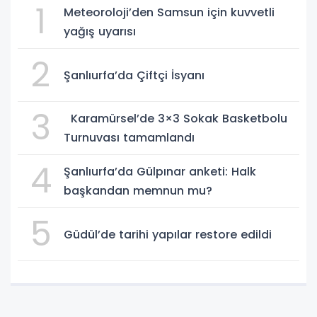
1
Meteoroloji’den Samsun için kuvvetli
yağış uyarısı
2
Şanlıurfa’da Çiftçi İsyanı
3
Karamürsel’de 3×3 Sokak Basketbolu
Turnuvası tamamlandı
4
Şanlıurfa’da Gülpınar anketi: Halk
başkandan memnun mu?
5
Güdül’de tarihi yapılar restore edildi