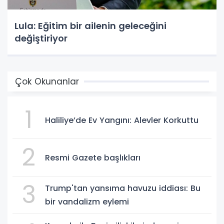
Lula: Eğitim bir ailenin geleceğini
değiştiriyor
Çok Okunanlar
1
Haliliye’de Ev Yangını: Alevler Korkuttu
2
Resmi Gazete başlıkları
3
Trump'tan yansıma havuzu iddiası: Bu
bir vandalizm eylemi