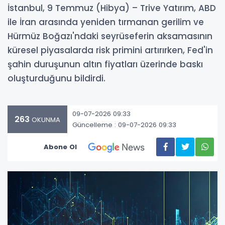
İstanbul, 9 Temmuz (Hibya) – Trive Yatırım, ABD
ile İran arasında yeniden tırmanan gerilim ve
Hürmüz Boğazı'ndaki seyrüseferin aksamasının
küresel piyasalarda risk primini artırırken, Fed'in
şahin duruşunun altın fiyatları üzerinde baskı
oluşturduğunu bildirdi.
09-07-2026 09:33
263
OKUNMA
Güncelleme : 09-07-2026 09:33
Abone Ol