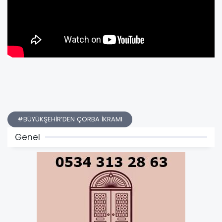
#BÜYÜKŞEHİR’DEN ÇORBA İKRAMI
Genel