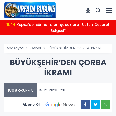
11:44
Kepez’de, sünnet olan çocuklara “Üstün Cesaret
Belgesi”
Anasayfa
Genel
BÜYÜKŞEHİR’DEN ÇORBA İKRAMI
BÜYÜKŞEHİR’DEN ÇORBA
İKRAMI
1809
15-12-2023 11:28
OKUNMA
Abone Ol