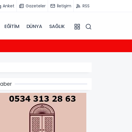
Anket
Gazeteler
İletişim
RSS
EĞİTİM
DÜNYA
SAĞLIK
22:31
Tayland
aber