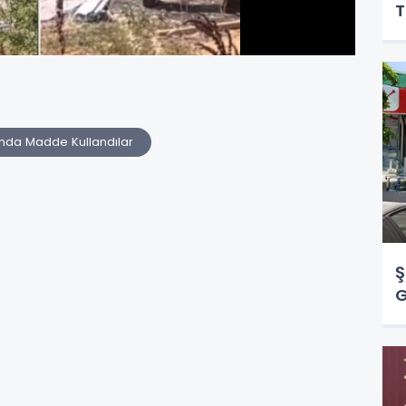
T
ında Madde Kullandılar
Ş
G