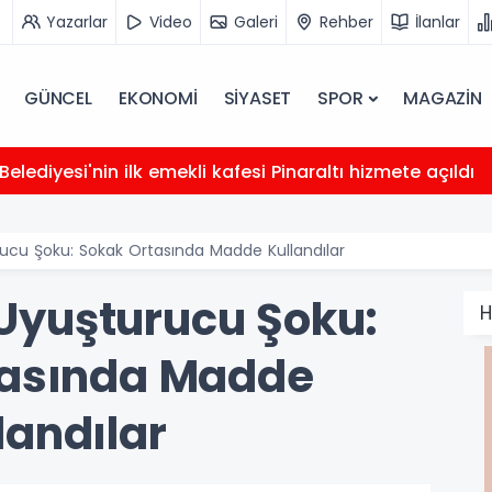
Yazarlar
Video
Galeri
Rehber
İlanlar
GÜNCEL
EKONOMİ
SİYASET
SPOR
MAGAZİN
elediyesi'nin ilk emekli kafesi Pinaraltı hizmete açıldı
ucu Şoku: Sokak Ortasında Madde Kullandılar
Uyuşturucu Şoku:
H
tasında Madde
landılar