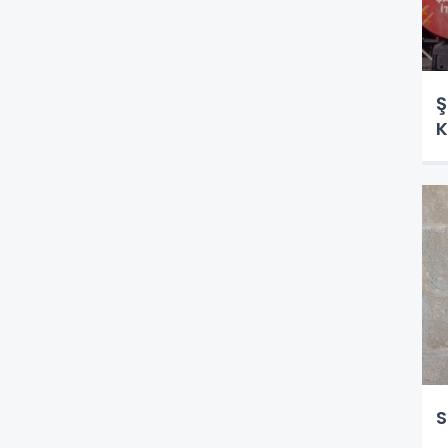
Ş
K
S