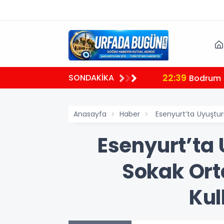
22:39
SONDAKİKA
plantısı
Bodrum B
Anasayfa
Haber
Esenyurt’ta Uyuştur
Esenyurt’ta 
Sokak Or
Kul