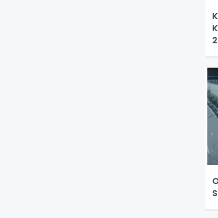
K
K
2
O
S