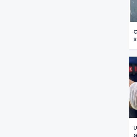
O
S
U
G