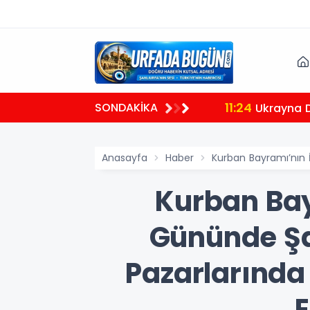
11:24
SONDAKİKA
Ukrayna Dı
Anasayfa
Haber
Kurban Bayramı’nın 
Kurban Bay
Gününde Şa
Pazarlarınd
E