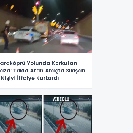
araköprü Yolunda Korkutan
aza: Takla Atan Araçta Sıkışan
 Kişiyi İtfaiye Kurtardı