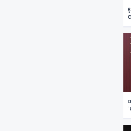
Ş
G
D
"