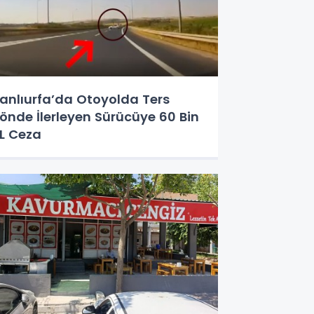
anlıurfa’da Otoyolda Ters
önde İlerleyen Sürücüye 60 Bin
L Ceza