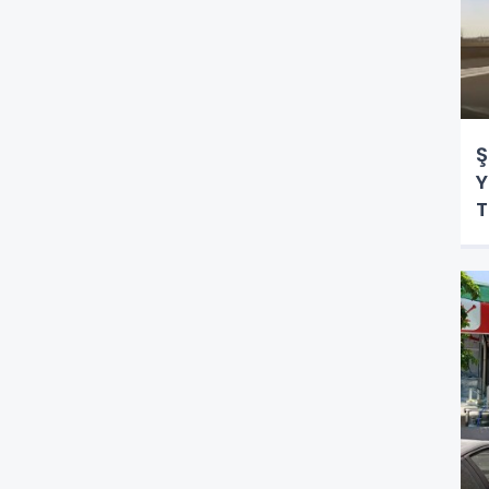
Ş
Y
T