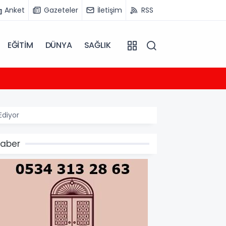
Anket
Gazeteler
İletişim
RSS
EĞİTİM
DÜNYA
SAĞLIK
11:22
Ganita 
Ediyor
aber