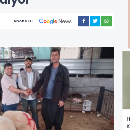
Abone Ol
H
K