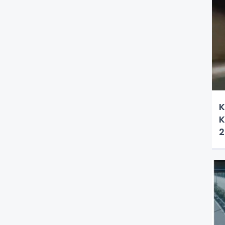
K
K
2