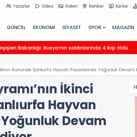
Yazarlar
Video
Galeri
Rehber
İlanlar
GÜNCEL
EKONOMİ
SİYASET
SPOR
MAGAZİN
şişleri Bakanlığı: Rusya’nın saldırılarında 4 kişi öldü
İkinci Gününde Şanlıurfa Hayvan Pazarlarında Yoğunluk Devam 
ramı’nın İkinci
H
nlıurfa Hayvan
a Yoğunluk Devam
diyor