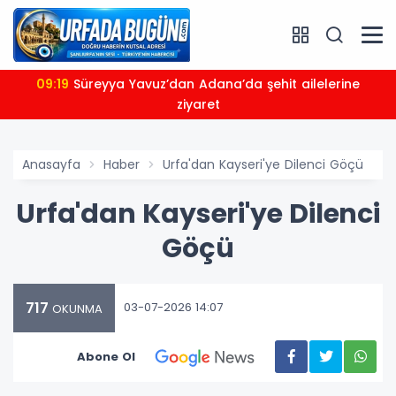
09:19
Süreyya Yavuz’dan Adana’da şehit ailelerine
ziyaret
Anasayfa
Haber
Urfa'dan Kayseri'ye Dilenci Göçü
Urfa'dan Kayseri'ye Dilenci
Göçü
717
03-07-2026 14:07
OKUNMA
Abone Ol