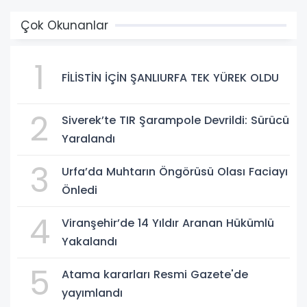
Çok Okunanlar
1
FİLİSTİN İÇİN ŞANLIURFA TEK YÜREK OLDU
2
Siverek’te TIR Şarampole Devrildi: Sürücü
Yaralandı
3
Urfa’da Muhtarın Öngörüsü Olası Faciayı
Önledi
4
Viranşehir’de 14 Yıldır Aranan Hükümlü
Yakalandı
5
Atama kararları Resmi Gazete'de
yayımlandı