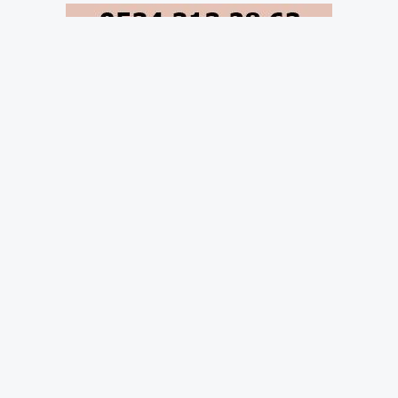
Diyarbakır Büyükşehir Belediyesi Eş Başkanı
Doğan Hatun, Kürt PEN’in büyükşehir
belediyesinin ev sahipliğinde düzenlediği
konferansa birçok ülke ve kentten katılan dil