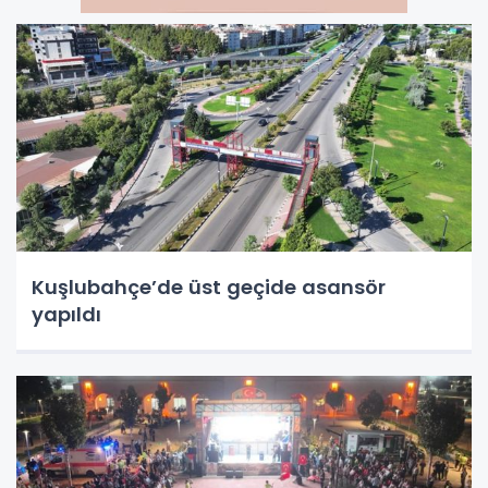
Kuşlubahçe’de üst geçide asansör
yapıldı