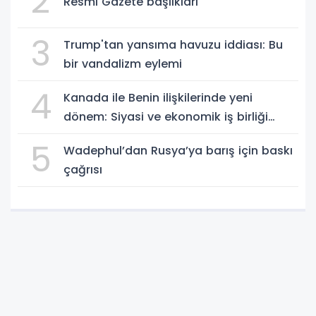
2
Resmi Gazete başlıkları
3
Trump'tan yansıma havuzu iddiası: Bu
bir vandalizm eylemi
4
Kanada ile Benin ilişkilerinde yeni
dönem: Siyasi ve ekonomik iş birliği
güçleniyor
5
Wadephul’dan Rusya’ya barış için baskı
çağrısı