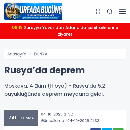
09:19
Süreyya Yavuz’dan Adana’da şehit ailelerine
ziyaret
Anasayfa
DÜNYA
Rusya’da deprem
Moskova, 4 Ekim (Hibya) – Rusya’da 5.2
büyüklüğünde deprem meydana geldi.
04-10-2025 21:32
741
OKUNMA
Güncelleme : 04-10-2025 21:32