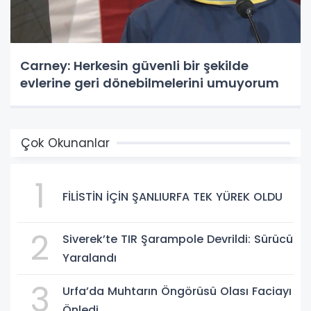
Carney: Herkesin güvenli bir şekilde
evlerine geri dönebilmelerini umuyorum
Çok Okunanlar
1
FİLİSTİN İÇİN ŞANLIURFA TEK YÜREK OLDU
2
Siverek’te TIR Şarampole Devrildi: Sürücü
Yaralandı
3
Urfa’da Muhtarın Öngörüsü Olası Faciayı
Önledi