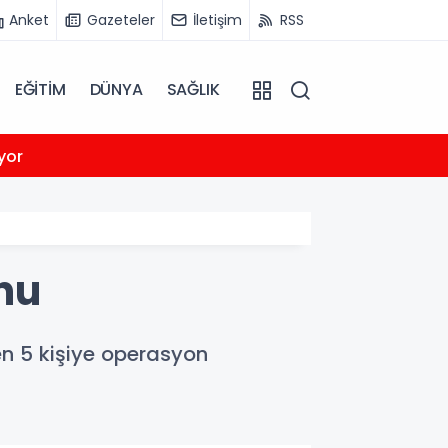
Anket
Gazeteler
İletişim
RSS
EĞİTİM
DÜNYA
SAĞLIK
13:05
yor
Dar: P
nu
n 5 kişiye operasyon