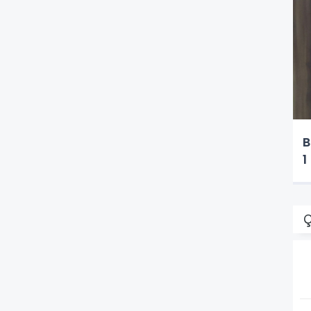
B
1
Ç