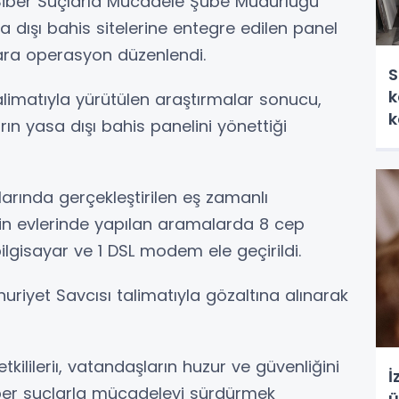
iber Suçlarla Mücadele Şube Müdürlüğü
 dışı bahis sitelerine entegre edilen panel
lara operasyon düzenlendi.
S
k
limatıyla yürütülen araştırmalar sonucu,
k
hısların yasa dışı bahis panelini yönettiği
arında gerçekleştirilen eş zamanlı
in evlerinde yapılan aramalarda 8 cep
ilgisayar ve 1 DSL modem ele geçirildi.
riyet Savcısı talimatıyla gözaltına alınarak
lileriı, vatandaşların huzur ve güvenliğini
İ
iber suçlarla mücadeleyi sürdürmek
ü