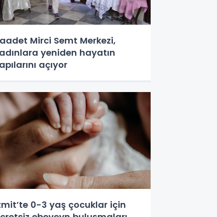
aadet Mirci Semt Merkezi,
adınlara yeniden hayatın
apılarını açıyor
zmit’te 0-3 yaş çocuklar için
cretsiz ebeveyn buluşmaları