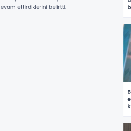
vam ettirdiklerini belirtti.
b
B
e
k