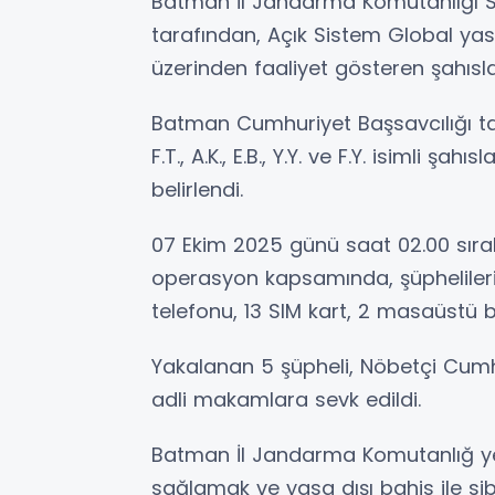
Batman İl Jandarma Komutanlığı S
tarafından, Açık Sistem Global yasa
üzerinden faaliyet gösteren şahıs
Batman Cumhuriyet Başsavcılığı ta
F.T., A.K., E.B., Y.Y. ve F.Y. isimli şa
belirlendi.
07 Ekim 2025 günü saat 02.00 sıral
operasyon kapsamında, şüpheliler
telefonu, 13 SIM kart, 2 masaüstü b
Yakalanan 5 şüpheli, Nöbetçi Cumhu
adli makamlara sevk edildi.
Batman İl Jandarma Komutanlığ yetki
sağlamak ve yasa dışı bahis ile s