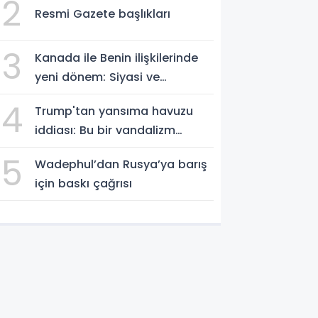
2
Resmi Gazete başlıkları
3
Kanada ile Benin ilişkilerinde
yeni dönem: Siyasi ve
ekonomik iş birliği güçleniyor
4
Trump'tan yansıma havuzu
iddiası: Bu bir vandalizm
eylemi
5
Wadephul’dan Rusya’ya barış
için baskı çağrısı