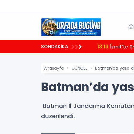
13:13
SONDAKİKA
İzmit’te 
Anasayfa
GÜNCEL
Batman’da yasa dı
Batman’da yas
Batman İl Jandarma Komutanlığ
düzenlendi.