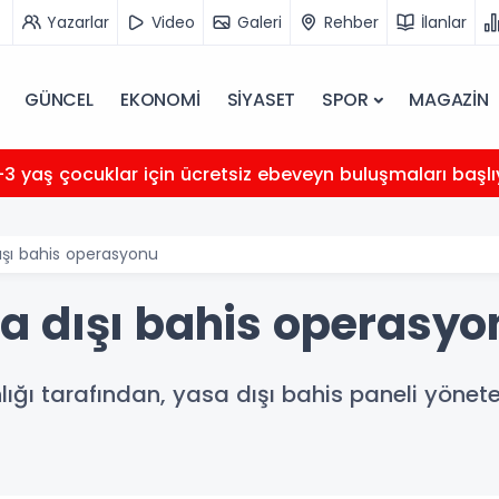
Yazarlar
Video
Galeri
Rehber
İlanlar
GÜNCEL
EKONOMİ
SİYASET
SPOR
MAGAZİN
0-3 yaş çocuklar için ücretsiz ebeveyn buluşmaları başlı
şı bahis operasyonu
a dışı bahis operasyo
ı tarafından, yasa dışı bahis paneli yönete