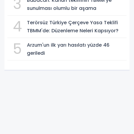
3
Babacan: Kanun teklifinin TBMM'ye
sunulması olumlu bir aşama
4
Terörsüz Türkiye Çerçeve Yasa Teklifi
TBMM'de: Düzenleme Neleri Kapsıyor?
5
Arzum'un ilk yarı hasılatı yüzde 46
geriledi