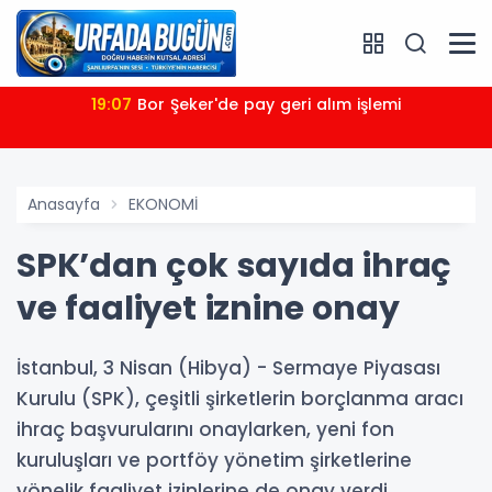
19:07
Bor Şeker'de pay geri alım işlemi
Anasayfa
EKONOMİ
SPK’dan çok sayıda ihraç
ve faaliyet iznine onay
İstanbul, 3 Nisan (Hibya) - Sermaye Piyasası
Kurulu (SPK), çeşitli şirketlerin borçlanma aracı
ihraç başvurularını onaylarken, yeni fon
kuruluşları ve portföy yönetim şirketlerine
yönelik faaliyet izinlerine de onay verdi.