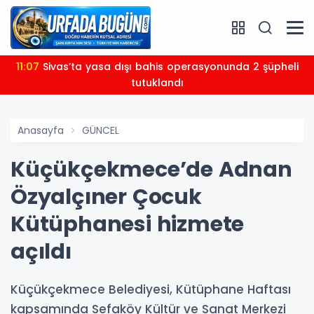
11:07
Sivas’ta yasa dışı bahis operasyonunda 2 şüpheli
tutuklandı
Anasayfa
GÜNCEL
Küçükçekmece’de Adnan
Özyalçıner Çocuk
Kütüphanesi hizmete
açıldı
Küçükçekmece Belediyesi, Kütüphane Haftası
kapsamında Sefaköy Kültür ve Sanat Merkezi