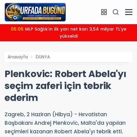
05:05
MLP Sağlık'ın ilk yarı net karı 3,54 milyar TL'ye
yükseldi
Anasayfa
DÜNYA
Plenkovic: Robert Abela'yı
seçim zaferi için tebrik
ederim
Zagreb, 2 Haziran (Hibya) - Hırvatistan
Başbakanı Andrej Plenkovic, Malta'da yapılan
seçimleri kazanan Robert Abela'yı tebrik etti.