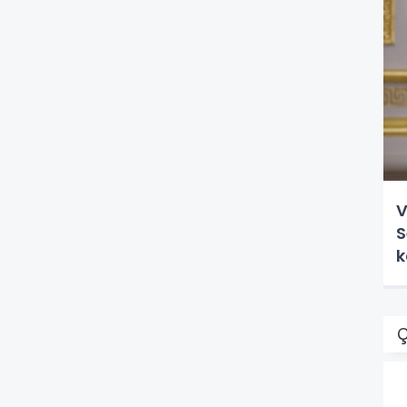
V
S
k
k
Ç