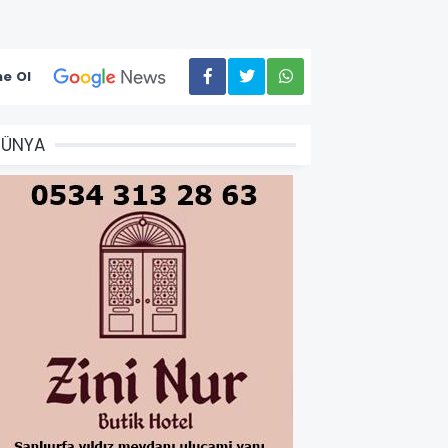
e Ol
DÜNYA