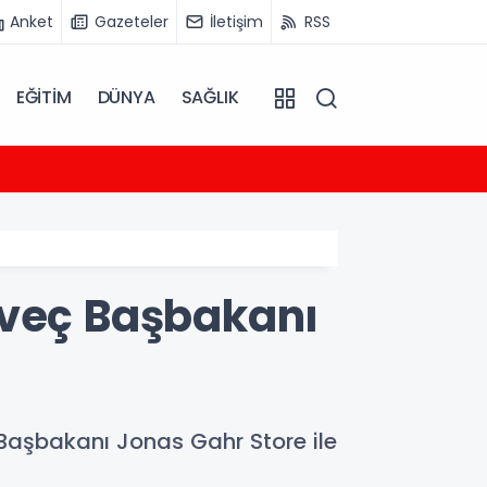
Anket
Gazeteler
İletişim
RSS
EĞİTİM
DÜNYA
SAĞLIK
22:31
Tayland
rveç Başbakanı
 Başbakanı Jonas Gahr Store ile