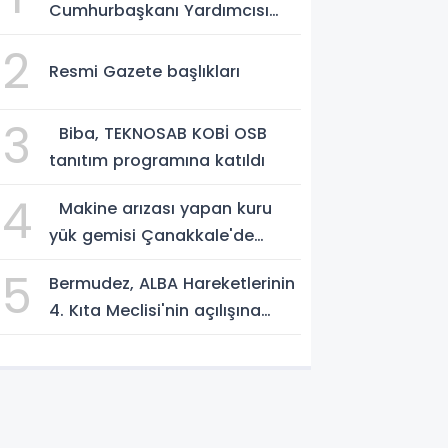
Cumhurbaşkanı Yardımcısı
Yılmaz vekalet edecek
2
Resmi Gazete başlıkları
3
Biba, TEKNOSAB KOBİ OSB
tanıtım programına katıldı
4
Makine arızası yapan kuru
yük gemisi Çanakkale'de
güvenli bölgeye demirletildi
5
Bermudez, ALBA Hareketlerinin
4. Kıta Meclisi'nin açılışına
katıldı