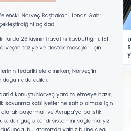
Zelenski, Norveç Başbakanı Jonas Gahr
kleştirdiğini açıkladı.
rılarda 23 kişinin hayatını kaybettiğini, 151
U
R
 Norveç’in taziye ve destek mesajları için
y
in tedariki ele alınırken, Norveç’in
duğu ifade edildi.
dariki konuştu.Norveç yardım etmeye hazır,
tik savunma kabiliyetlerine sahip olması için
 olarak başarmalı ve Avrupa’ya balistik
 kadar güçlü kendi sistemini sağlamalıyız.
nduğunda, bu kıtamızda yalnız birine değil,