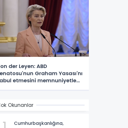
on der Leyen: ABD
enatosu'nun Graham Yasası'nı
abul etmesini memnuniyetle
arşılıyoruz
ok Okunanlar
1
Cumhurbaşkanlığına,