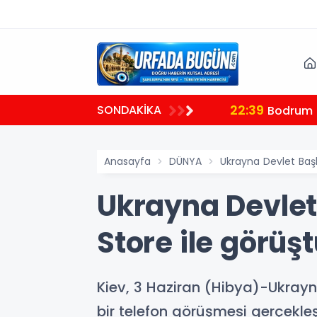
22:39
SONDAKİKA
plantısı
Bodrum B
Anasayfa
DÜNYA
Ukrayna Devlet Başk
Ukrayna Devlet
Store ile görüş
Kiev, 3 Haziran (Hibya)-Ukrayn
bir telefon görüşmesi gerçekleşt