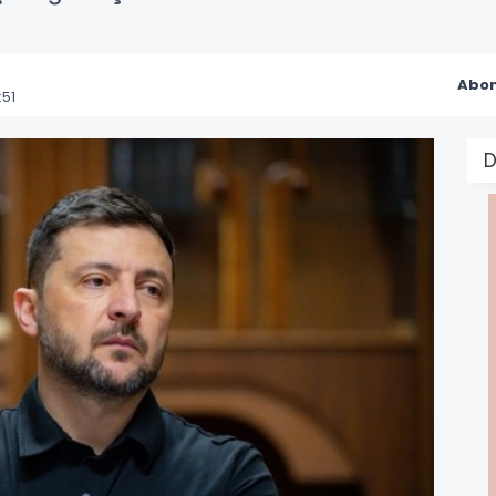
Abon
:51