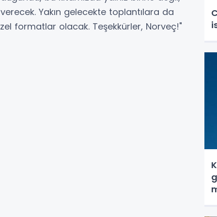
verecek. Yakın gelecekte toplantılara da
C
i
özel formatlar olacak. Teşekkürler, Norveç!"
K
g
m