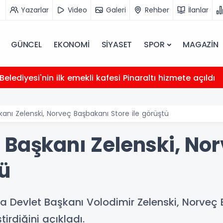
Yazarlar
Video
Galeri
Rehber
İlanlar
GÜNCEL
EKONOMİ
SİYASET
SPOR
MAGAZİN
elediyesi'nin ilk emekli kafesi Pinaraltı hizmete açıldı
anı Zelenski, Norveç Başbakanı Store ile görüştü
 Başkanı Zelenski, No
tü
a Devlet Başkanı Volodimir Zelenski, Norveç
irdiğini açıkladı.