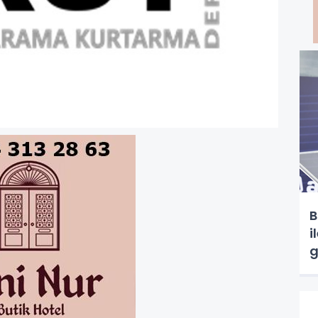
B
i
g