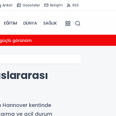
Anket
Gazeteler
İletişim
RSS
EĞİTİM
DÜNYA
SAĞLIK
09:22
e güçlü görünüm
BIST 1
slararası
n Hannover kentinde
tarma ve acil durum