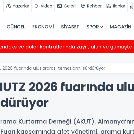
Yazarlar
Video
Galeri
Rehber
İlanlar
GÜNCEL
EKONOMİ
SİYASET
SPOR
MAGAZİN
endeks ve dolar kontratlarında zayıf, altın ve gümüşt
2026 fuarında uluslararası temaslarını sürdürüyor
UTZ 2026 fuarında ulu
rdürüyor
Arama Kurtarma Derneği (AKUT), Almanya’nı
Fuarı kapsamında afet yönetimi, arama kur