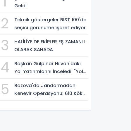
1
Geldi
2
Teknik göstergeler BIST 100'de
seçici görünüme işaret ediyor
3
HALİLİYE'DE EKİPLER EŞ ZAMANLI
OLARAK SAHADA
4
Başkan Gülpınar Hilvan'daki
Yol Yatırımlarını İnceledi: "Yol
Medeniyettir"
5
Bozova'da Jandarmadan
Kenevir Operasyonu: 610 Kök
Kenevir Ele Geçirildi