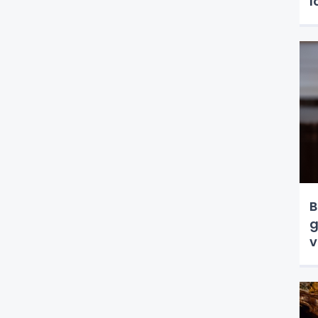
l
B
g
v