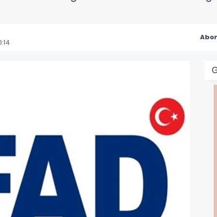
Abon
:14