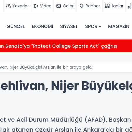
Yazarlar
Video
Galeri
Rehber
İlanlar
GÜNCEL
EKONOMİ
SİYASET
SPOR
MAGAZİN
ile Benin ilişkilerinde yeni dönem: Siyasi ve ekonomik iş
an, Nijer Büyükelçisi Arslan ile bir araya geldi
hlivan, Nijer Büyükelçi
fet ve Acil Durum Müdürlüğü (AFAD), Başkan 
larak atanan Özgür Arslan ile Ankara’da bir g