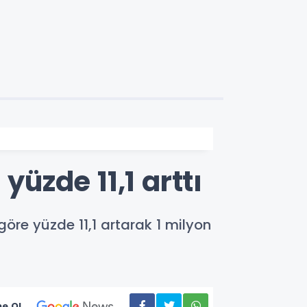
yüzde 11,1 arttı
 göre yüzde 11,1 artarak 1 milyon
e Ol