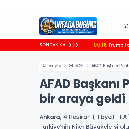
00:12
SONDAKİKA
Kanada 
Anasayfa
GÜNCEL
AFAD Başkanı Pehliv
AFAD Başkanı Pe
bir araya geldi
Ankara, 4 Haziran (Hibya)-İl A
Türkiye’nin Nijer Büyükelçisi o