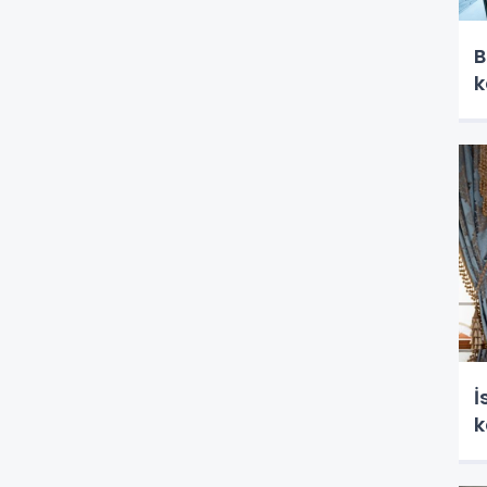
B
k
İ
k