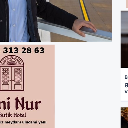
B
g
v