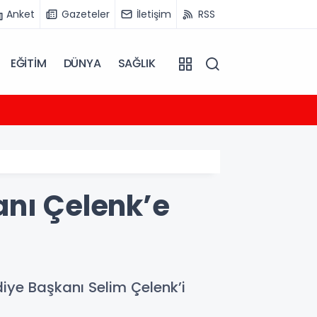
Anket
Gazeteler
İletişim
RSS
EĞİTİM
DÜNYA
SAĞLIK
22:31
Tayland
anı Çelenk’e
iye Başkanı Selim Çelenk’i