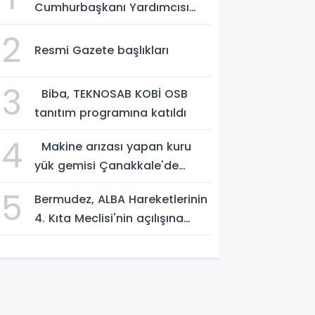
Cumhurbaşkanı Yardımcısı
Yılmaz vekalet edecek
2
Resmi Gazete başlıkları
3
Biba, TEKNOSAB KOBİ OSB
tanıtım programına katıldı
4
Makine arızası yapan kuru
yük gemisi Çanakkale'de
güvenli bölgeye demirletildi
5
Bermudez, ALBA Hareketlerinin
4. Kıta Meclisi'nin açılışına
katıldı