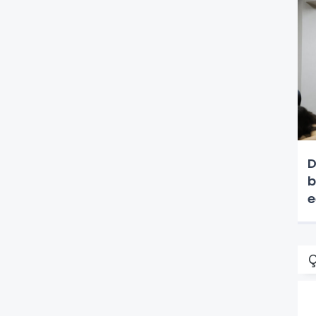
D
b
e
Ç