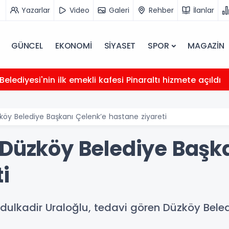
Yazarlar
Video
Galeri
Rehber
İlanlar
GÜNCEL
EKONOMİ
SİYASET
SPOR
MAGAZİN
elediyesi'nin ilk emekli kafesi Pinaraltı hizmete açıldı
köy Belediye Başkanı Çelenk’e hastane ziyareti
 Düzköy Belediye Başk
i
dulkadir Uraloğlu, tedavi gören Düzköy Beled