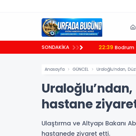
22:39
SONDAKİKA
plantısı
Bodrum B
Anasayfa
GÜNCEL
Uraloğlu’ndan, Düz
Uraloğlu’ndan,
hastane ziyaret
Ulaştırma ve Altyapı Bakanı Ab
hastanede ziyaret etti.