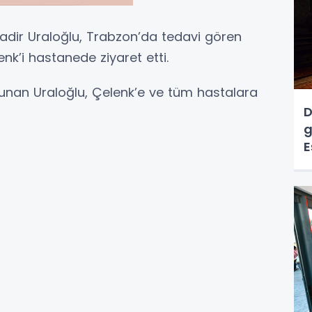
adir Uraloğlu, Trabzon’da tedavi gören
nk’i hastanede ziyaret etti.
unan Uraloğlu, Çelenk’e ve tüm hastalara
D
g
E