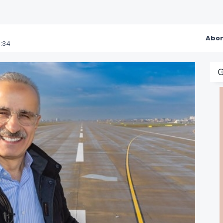
Abon
1:34