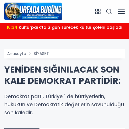
16:34
Kültürpark'ta 3 gün sürecek kültür şöleni başladı
Anasayfa
SİYASET
YENİDEN SIĞINILACAK SON
KALE DEMOKRAT PARTİDİR:
Demokrat parti, Türkiye ' de hürriyetlerin,
hukukun ve Demokratik değerlerin savunulduğu
son kaledir.