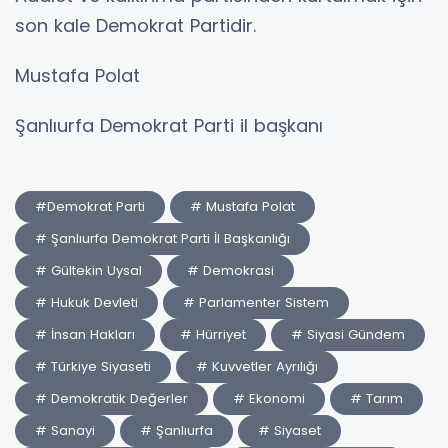
son kale Demokrat Partidir.
Mustafa Polat
Şanlıurfa Demokrat Parti il başkanı
#Demokrat Parti
# Mustafa Polat
# Şanlıurfa Demokrat Parti İl Başkanlığı
# Gültekin Uysal
# Demokrasi
# Hukuk Devleti
# Parlamenter Sistem
# İnsan Hakları
# Hürriyet
# Siyasi Gündem
# Türkiye Siyaseti
# Kuvvetler Ayrılığı
# Demokratik Değerler
# Ekonomi
# Tarım
# Sanayi
# Şanlıurfa
# Siyaset