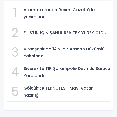
1
Atama kararları Resmi Gazete'de
yayımlandı
2
FİLİSTİN İÇİN ŞANLIURFA TEK YÜREK OLDU
3
Viranşehir’de 14 Yıldır Aranan Hükümlü
Yakalandı
4
Siverek’te TIR Şarampole Devrildi: Sürücü
Yaralandı
5
Gölcük’te TEKNOFEST Mavi Vatan
hazırlığı