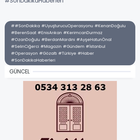
#SonDakikaHaberleri
##SonDakika #UyuşturucuOperasyonu #KenanDoğulu
#BerenSaat #EnisArıkan #KerimcanDurmaz
#OzanDoğulu #BerdanMardini #AyşeHatunÖnal
#SelinCiğerci #Magazin #Gündem #İstanbul
#Operasyon #Gözaltı #Türkiye #Haber
#SonDakikaHaberleri
GÜNCEL