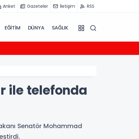
Anket
Gazeteler
İletişim
RSS
EĞİTİM
DÜNYA
SAĞLIK
16:04
Başkan
 ile telefonda
i Bakanı Senatör Mohammad
ştirdi.