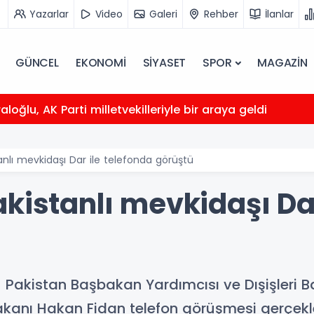
Yazarlar
Video
Galeri
Rehber
İlanlar
GÜNCEL
EKONOMİ
SİYASET
SPOR
MAGAZİN
loğlu, AK Parti milletvekilleriyle bir araya geldi
anlı mevkidaşı Dar ile telefonda görüştü
kistanlı mevkidaşı Dar
- Pakistan Başbakan Yardımcısı ve Dışişler
 Bakanı Hakan Fidan telefon görüşmesi gerçekle