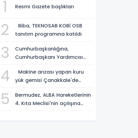
1
Resmi Gazete başlıkları
2
Biba, TEKNOSAB KOBİ OSB
tanıtım programına katıldı
3
Cumhurbaşkanlığına,
Cumhurbaşkanı Yardımcısı
Yılmaz vekalet edecek
4
Makine arızası yapan kuru
yük gemisi Çanakkale'de
güvenli bölgeye demirletildi
5
Bermudez, ALBA Hareketlerinin
4. Kıta Meclisi'nin açılışına
katıldı