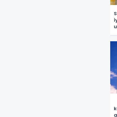
S
i
u
S
k
a