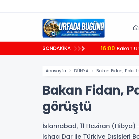
16:00
SONDAKİKA
meli
Bakan Ura
Anasayfa
DÜNYA
Bakan Fidan, Pakist
Bakan Fidan, Pa
görüştü
İslamabad, 11 Haziran (Hibya)
Ishaq Dar ile Türkiye Dışişleri