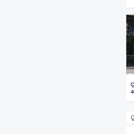
a
Ç
4
Ç