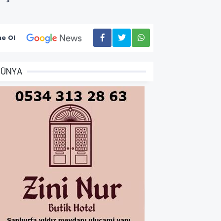
e Ol
DÜNYA