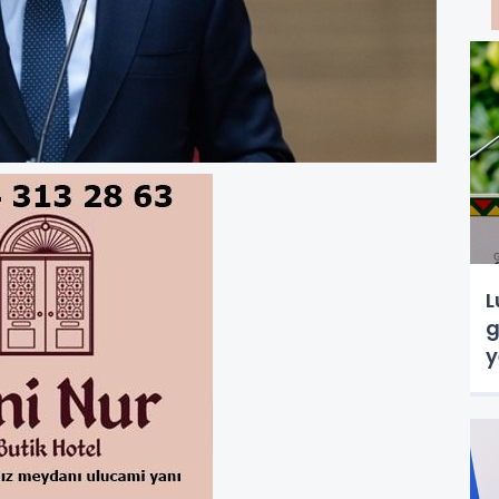
L
g
y