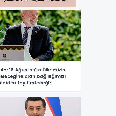
ula: 16 Ağustos'ta ülkemizin
eleceğine olan bağlılığımızı
eniden teyit edeceğiz