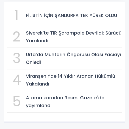
1
FİLİSTİN İÇİN ŞANLIURFA TEK YÜREK OLDU
2
Siverek’te TIR Şarampole Devrildi: Sürücü
Yaralandı
3
Urfa’da Muhtarın Öngörüsü Olası Faciayı
Önledi
4
Viranşehir’de 14 Yıldır Aranan Hükümlü
Yakalandı
5
Atama kararları Resmi Gazete'de
yayımlandı