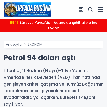
09:19
Süreyya Yavuz’dan Adana’da şehit ailelerine
ziyaret
Anasayfa
EKONOMİ
Petrol 94 doları aştı
İstanbul, 11 Haziran (Hibya)-Trive Yatırım,
Amerika Birleşik Devletleri (ABD)–İran hattında
genişleyen askeri çatışma ve Hürmüz Boğazı’nın
kapatılması enerji piyasalarında sert
fiyatlamalara yol açarken, küresel risk iştahı
zayıflıyor.