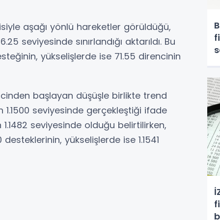
B
siyle aşağı yönlü hareketler görüldüğü,
f
.25 seviyesinde sınırlandığı aktarıldı. Bu
s
steğinin, yükselişlerde ise 71.55 direncinin
ncinden başlayan düşüşle birlikte trend
ın 1.1500 seviyesinde gerçekleştiği ifade
 1.1482 seviyesinde olduğu belirtilirken,
esteklerinin, yükselişlerde ise 1.1541
İ
f
b