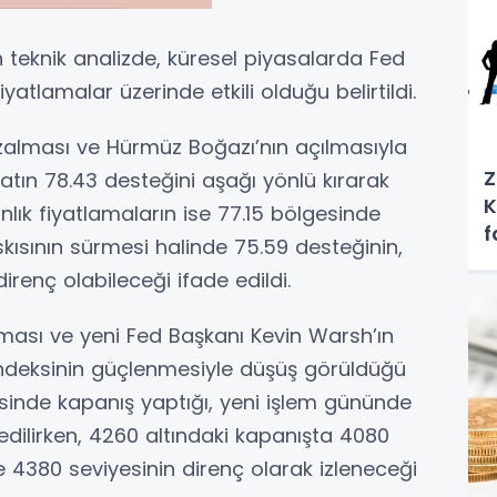
teknik analizde, küresel piyasalarda Fed
iyatlamalar üzerinde etkili olduğu belirtildi.
 azalması ve Hürmüz Boğazı’nın açılmasıyla
Z
iyatın 78.43 desteğini aşağı yönlü kırarak
K
nlık fiyatlamaların ise 77.15 bölgesinde
f
askısının sürmesi halinde 75.59 desteğinin,
direnç olabileceği ifade edildi.
utması ve yeni Fed Başkanı Kevin Warsh’ın
endeksinin güçlenmesiyle düşüş görüldüğü
gesinde kapanış yaptığı, yeni işlem gününde
 edilirken, 4260 altındaki kapanışta 4080
se 4380 seviyesinin direnç olarak izleneceği