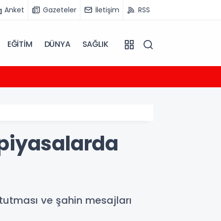
Anket
Gazeteler
İletişim
RSS
EĞİTİM
DÜNYA
SAĞLIK
11:29
ABB’den
r piyasalarda
t tutması ve şahin mesajları