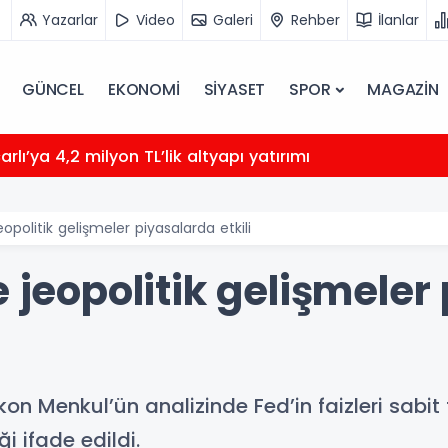
Yazarlar
Video
Galeri
Rehber
İlanlar
GÜNCEL
EKONOMİ
SİYASET
SPOR
MAGAZİN
rlı’ya 4,2 milyon TL’lik altyapı yatırımı
eopolitik gelişmeler piyasalarda etkili
e jeopolitik gelişmele
İkon Menkul’ün analizinde Fed’in faizleri sabi
i ifade edildi.