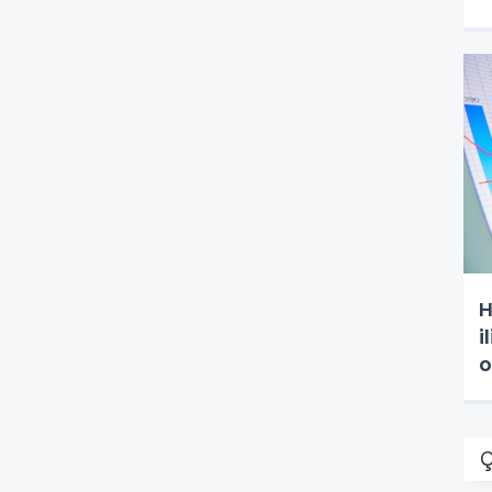
H
i
o
Ç