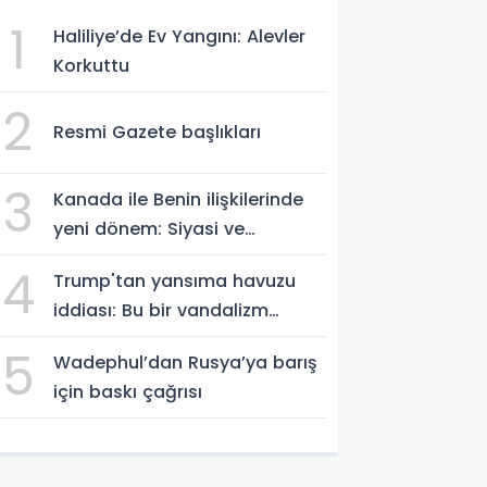
1
Haliliye’de Ev Yangını: Alevler
Korkuttu
2
Resmi Gazete başlıkları
3
Kanada ile Benin ilişkilerinde
yeni dönem: Siyasi ve
ekonomik iş birliği güçleniyor
4
Trump'tan yansıma havuzu
iddiası: Bu bir vandalizm
eylemi
5
Wadephul’dan Rusya’ya barış
için baskı çağrısı