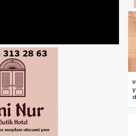
I
y
d