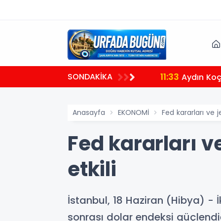
11:33
SONDAKİKA
Aydın Koça
Anasayfa
EKONOMİ
Fed kararları ve j
Fed kararları v
etkili
İstanbul, 18 Haziran (Hibya) - 
sonrası dolar endeksi güçlendiğ