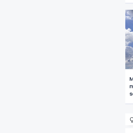
M
m
s
Ç