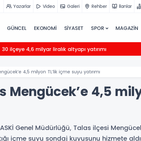
Yazarlar
Video
Galeri
Rehber
İlanlar
GÜNCEL
EKONOMİ
SİYASET
SPOR
MAGAZİN
30 ilçeye 4,6 milyar liralık altyapı yatırımı
ngücek’e 4,5 milyon TL’lik içme suyu yatırımı
s Mengücek’e 4,5 mily
KASKİ Genel Müdürlüğü, Talas ilçesi Mengüce
tığı içme suyu sondaj kuyusunu hizmete aldı.