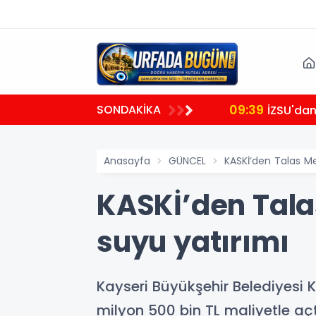
09:39
SONDAKİKA
İZSU'dan 
Anasayfa
GÜNCEL
KASKİ’den Talas Me
KASKİ’den Tala
suyu yatırımı
Kayseri Büyükşehir Belediyesi 
milyon 500 bin TL maliyetle aç