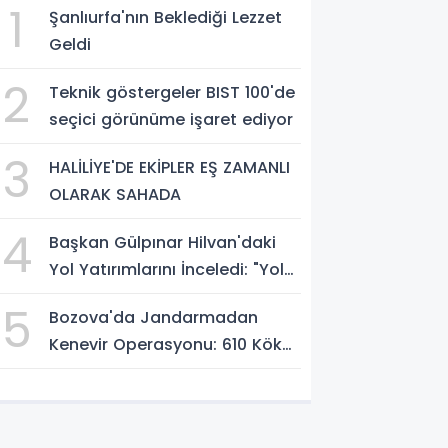
1
Şanlıurfa'nın Beklediği Lezzet
Geldi
2
Teknik göstergeler BIST 100'de
seçici görünüme işaret ediyor
3
HALİLİYE'DE EKİPLER EŞ ZAMANLI
OLARAK SAHADA
4
Başkan Gülpınar Hilvan'daki
Yol Yatırımlarını İnceledi: "Yol
Medeniyettir"
5
Bozova'da Jandarmadan
Kenevir Operasyonu: 610 Kök
Kenevir Ele Geçirildi