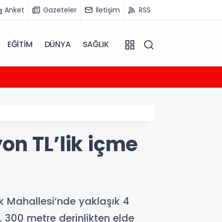
Anket
Gazeteler
İletişim
RSS
EĞİTİM
DÜNYA
SAĞLIK
09:36
Globa
on TL’lik içme
k Mahallesi’nde yaklaşık 4
 300 metre derinlikten elde