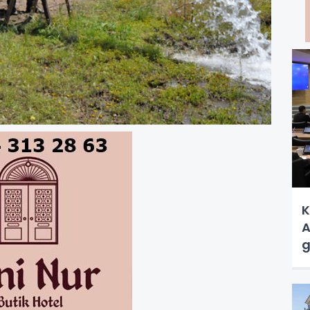
K
A
g