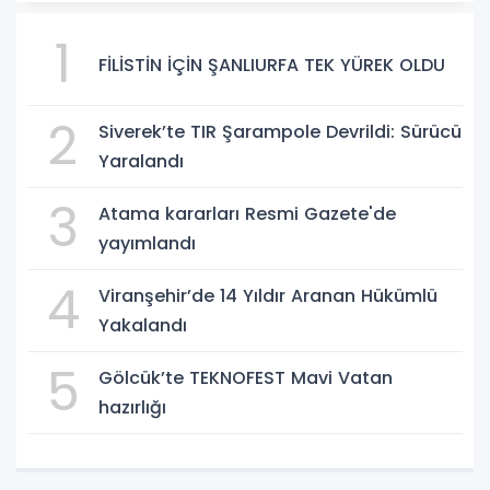
1
FİLİSTİN İÇİN ŞANLIURFA TEK YÜREK OLDU
2
Siverek’te TIR Şarampole Devrildi: Sürücü
Yaralandı
3
Atama kararları Resmi Gazete'de
yayımlandı
4
Viranşehir’de 14 Yıldır Aranan Hükümlü
Yakalandı
5
Gölcük’te TEKNOFEST Mavi Vatan
hazırlığı