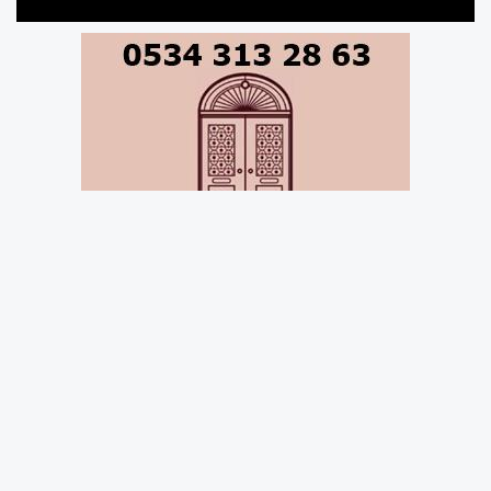
Kamuyu Aydınlatma Platformuna (KAP)
yapılan açıklamada, ''Şirketimizin halka arz
sonrası çıkarılmış sermayesinin 206.760.337,13