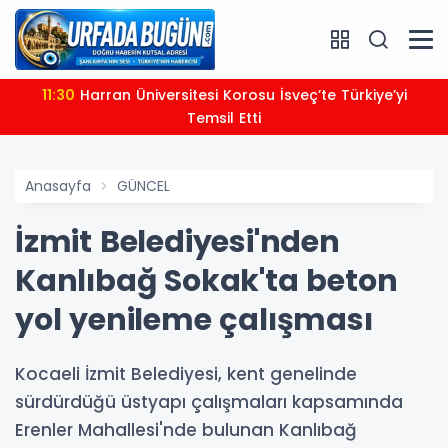
11:30
Harran Üniversitesi Korosu İsveç’te Türkiye’yi
Temsil Etti
Anasayfa
GÜNCEL
İzmit Belediyesi'nden
Kanlıbağ Sokak'ta beton
yol yenileme çalışması
Kocaeli İzmit Belediyesi, kent genelinde
sürdürdüğü üstyapı çalışmaları kapsamında
Erenler Mahallesi'nde bulunan Kanlıbağ