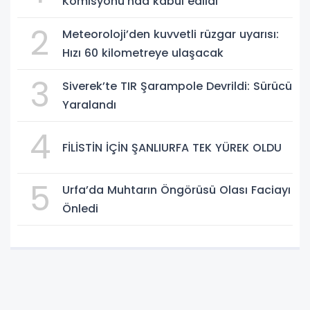
Komisyonu’nda kabul edildi
2
Meteoroloji’den kuvvetli rüzgar uyarısı:
Hızı 60 kilometreye ulaşacak
3
Siverek’te TIR Şarampole Devrildi: Sürücü
Yaralandı
4
FİLİSTİN İÇİN ŞANLIURFA TEK YÜREK OLDU
5
Urfa’da Muhtarın Öngörüsü Olası Faciayı
Önledi