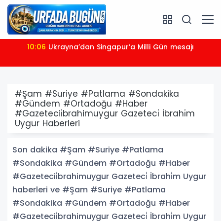
10:02
Uraloğlu: Saipem 7000’in boğaz geçişini emniyetle
tamamladık
#Şam #Suriye #Patlama #Sondakika
#Gündem #Ortadoğu #Haber
#Gazetecii̇brahimuygur Gazeteci̇ İbrahi̇m
Uygur Haberleri
Son dakika #Şam #Suriye #Patlama
#Sondakika #Gündem #Ortadoğu #Haber
#Gazetecii̇brahimuygur Gazeteci̇ İbrahi̇m Uygur
haberleri ve #Şam #Suriye #Patlama
#Sondakika #Gündem #Ortadoğu #Haber
#Gazetecii̇brahimuygur Gazeteci̇ İbrahi̇m Uygur