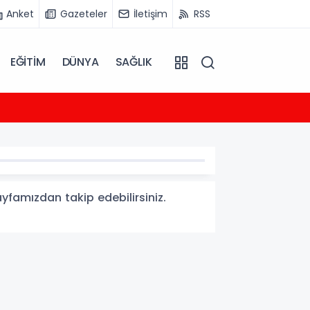
Anket
Gazeteler
İletişim
RSS
EĞİTİM
DÜNYA
SAĞLIK
22:31
Tayland
ayfamızdan takip edebilirsiniz.