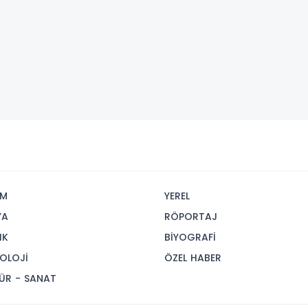
İM
YEREL
YA
RÖPORTAJ
IK
BİYOGRAFİ
OLOJİ
ÖZEL HABER
ÜR - SANAT