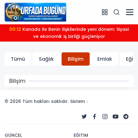
00:12
Kanada ile Benin ilişkilerinde yeni dönem: Siyasi
ve ekonomik iş birliği güçleniyor
Tümü
Sağlık
Bilişim
Emlak
Eğit
Bilişim
© 2026 Tüm hakları saklıdır. Sistem :
GÜNCEL
EĞİTİM